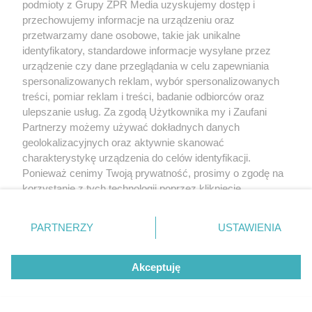
podmioty z Grupy ZPR Media uzyskujemy dostęp i
przechowujemy informacje na urządzeniu oraz
przetwarzamy dane osobowe, takie jak unikalne
identyfikatory, standardowe informacje wysyłane przez
urządzenie czy dane przeglądania w celu zapewniania
spersonalizowanych reklam, wybór spersonalizowanych
treści, pomiar reklam i treści, badanie odbiorców oraz
ulepszanie usług. Za zgodą Użytkownika my i Zaufani
Partnerzy możemy używać dokładnych danych
geolokalizacyjnych oraz aktywnie skanować
charakterystykę urządzenia do celów identyfikacji.
Ponieważ cenimy Twoją prywatność, prosimy o zgodę na
korzystanie z tych technologii poprzez kliknięcie
„Akceptuję”. Zgoda jest dobrowolna i zawsze możesz ją
zmienić/wycofać klikając przycisk ustawień prywatności
PARTNERZY
USTAWIENIA
znajdujący się w lewym dolnym rogu strony
. Niektóre
rodzaje przetwarzania danych nie wymagają zgody
Akceptuję
użytkownika, ale masz prawo sprzeciwić się takiemu
przetwarzaniu. Preferencje będą miały zastosowanie tylko
na tej witrynie.