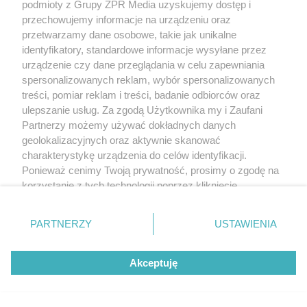
podmioty z Grupy ZPR Media uzyskujemy dostęp i
przechowujemy informacje na urządzeniu oraz
przetwarzamy dane osobowe, takie jak unikalne
identyfikatory, standardowe informacje wysyłane przez
urządzenie czy dane przeglądania w celu zapewniania
spersonalizowanych reklam, wybór spersonalizowanych
treści, pomiar reklam i treści, badanie odbiorców oraz
ulepszanie usług. Za zgodą Użytkownika my i Zaufani
Partnerzy możemy używać dokładnych danych
geolokalizacyjnych oraz aktywnie skanować
charakterystykę urządzenia do celów identyfikacji.
Ponieważ cenimy Twoją prywatność, prosimy o zgodę na
korzystanie z tych technologii poprzez kliknięcie
„Akceptuję”. Zgoda jest dobrowolna i zawsze możesz ją
zmienić/wycofać klikając przycisk ustawień prywatności
PARTNERZY
USTAWIENIA
znajdujący się w lewym dolnym rogu strony
. Niektóre
rodzaje przetwarzania danych nie wymagają zgody
Akceptuję
użytkownika, ale masz prawo sprzeciwić się takiemu
przetwarzaniu. Preferencje będą miały zastosowanie tylko
na tej witrynie.