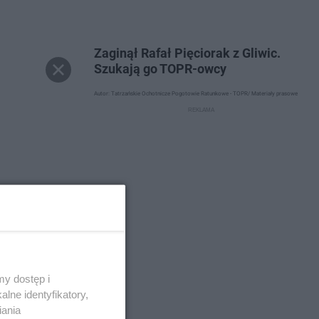
Zaginął Rafał Pięciorak z Gliwic.
Szukają go TOPR-owcy
Autor: Tatrzańskie Ochotnicze Pogotowie Ratunkowe - TOPR/ Materiały prasowe
y dostęp i
lne identyfikatory,
iania