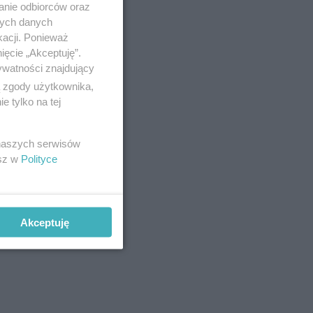
anie odbiorców oraz
nych danych
kacji. Ponieważ
ięcie „Akceptuję”.
ywatności znajdujący
ą zgody użytkownika,
 tylko na tej
 naszych serwisów
esz w
Polityce
Akceptuję