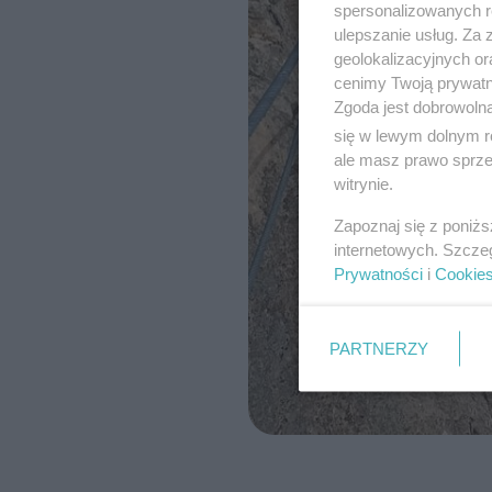
spersonalizowanych re
ulepszanie usług. Za
geolokalizacyjnych or
cenimy Twoją prywatno
Zgoda jest dobrowoln
się w lewym dolnym r
ale masz prawo sprzec
witrynie.
Zapoznaj się z poniż
internetowych. Szcze
Prywatności
i
Cookie
PARTNERZY