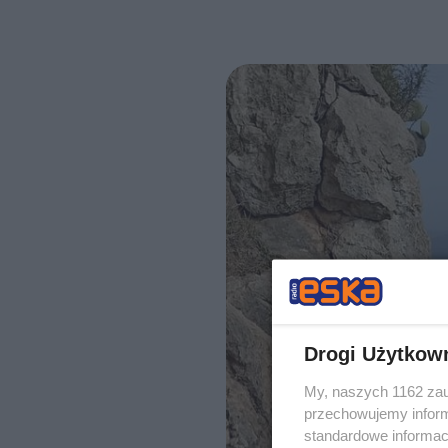
Drogi Użytkow
My, naszych 1162 zau
przechowujemy informa
standardowe informac