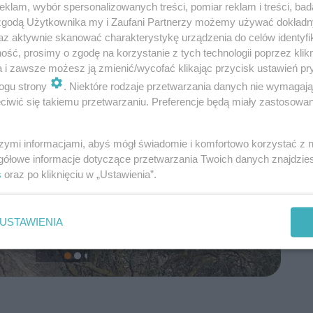
klam, wybór spersonalizowanych treści, pomiar reklam i treści, bad
 zgodą Użytkownika my i Zaufani Partnerzy możemy używać dokład
az aktywnie skanować charakterystykę urządzenia do celów identyfi
ść, prosimy o zgodę na korzystanie z tych technologii poprzez klikn
a i zawsze możesz ją zmienić/wycofać klikając przycisk ustawień pr
ogu strony
. Niektóre rodzaje przetwarzania danych nie wymagaj
iwić się takiemu przetwarzaniu. Preferencje będą miały zastosowanie
szymi informacjami, abyś mógł świadomie i komfortowo korzystać z
gółowe informacje dotyczące przetwarzania Twoich danych znajdzi
s
oraz po kliknięciu w „Ustawienia”.
USTAWIENIA