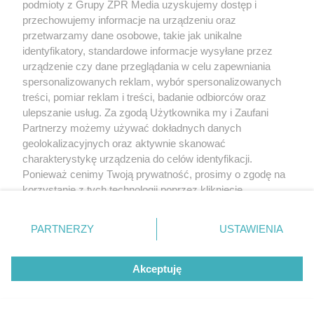
podmioty z Grupy ZPR Media uzyskujemy dostęp i
przechowujemy informacje na urządzeniu oraz
przetwarzamy dane osobowe, takie jak unikalne
identyfikatory, standardowe informacje wysyłane przez
urządzenie czy dane przeglądania w celu zapewniania
spersonalizowanych reklam, wybór spersonalizowanych
treści, pomiar reklam i treści, badanie odbiorców oraz
ulepszanie usług. Za zgodą Użytkownika my i Zaufani
Partnerzy możemy używać dokładnych danych
geolokalizacyjnych oraz aktywnie skanować
charakterystykę urządzenia do celów identyfikacji.
Ponieważ cenimy Twoją prywatność, prosimy o zgodę na
korzystanie z tych technologii poprzez kliknięcie
„Akceptuję”. Zgoda jest dobrowolna i zawsze możesz ją
zmienić/wycofać klikając przycisk ustawień prywatności
PARTNERZY
USTAWIENIA
znajdujący się w lewym dolnym rogu strony
. Niektóre
rodzaje przetwarzania danych nie wymagają zgody
Akceptuję
użytkownika, ale masz prawo sprzeciwić się takiemu
przetwarzaniu. Preferencje będą miały zastosowanie tylko
na tej witrynie.