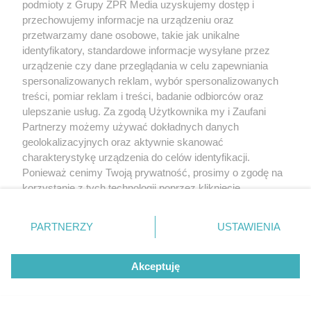
podmioty z Grupy ZPR Media uzyskujemy dostęp i
przechowujemy informacje na urządzeniu oraz
przetwarzamy dane osobowe, takie jak unikalne
identyfikatory, standardowe informacje wysyłane przez
urządzenie czy dane przeglądania w celu zapewniania
spersonalizowanych reklam, wybór spersonalizowanych
treści, pomiar reklam i treści, badanie odbiorców oraz
ulepszanie usług. Za zgodą Użytkownika my i Zaufani
Partnerzy możemy używać dokładnych danych
geolokalizacyjnych oraz aktywnie skanować
charakterystykę urządzenia do celów identyfikacji.
Ponieważ cenimy Twoją prywatność, prosimy o zgodę na
korzystanie z tych technologii poprzez kliknięcie
„Akceptuję”. Zgoda jest dobrowolna i zawsze możesz ją
zmienić/wycofać klikając przycisk ustawień prywatności
PARTNERZY
USTAWIENIA
znajdujący się w lewym dolnym rogu strony
. Niektóre
rodzaje przetwarzania danych nie wymagają zgody
Akceptuję
użytkownika, ale masz prawo sprzeciwić się takiemu
przetwarzaniu. Preferencje będą miały zastosowanie tylko
na tej witrynie.