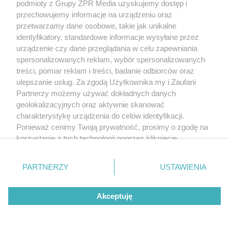
podmioty z Grupy ZPR Media uzyskujemy dostęp i
przechowujemy informacje na urządzeniu oraz
przetwarzamy dane osobowe, takie jak unikalne
identyfikatory, standardowe informacje wysyłane przez
urządzenie czy dane przeglądania w celu zapewniania
spersonalizowanych reklam, wybór spersonalizowanych
treści, pomiar reklam i treści, badanie odbiorców oraz
ulepszanie usług. Za zgodą Użytkownika my i Zaufani
Partnerzy możemy używać dokładnych danych
geolokalizacyjnych oraz aktywnie skanować
charakterystykę urządzenia do celów identyfikacji.
Ponieważ cenimy Twoją prywatność, prosimy o zgodę na
korzystanie z tych technologii poprzez kliknięcie
„Akceptuję”. Zgoda jest dobrowolna i zawsze możesz ją
zmienić/wycofać klikając przycisk ustawień prywatności
PARTNERZY
USTAWIENIA
znajdujący się w lewym dolnym rogu strony
. Niektóre
rodzaje przetwarzania danych nie wymagają zgody
Akceptuję
użytkownika, ale masz prawo sprzeciwić się takiemu
przetwarzaniu. Preferencje będą miały zastosowanie tylko
na tej witrynie.