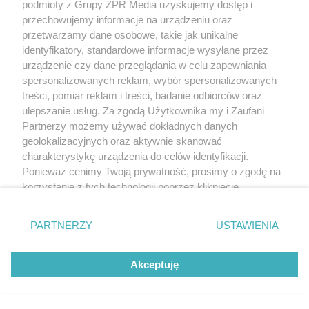
podmioty z Grupy ZPR Media uzyskujemy dostęp i
przechowujemy informacje na urządzeniu oraz
przetwarzamy dane osobowe, takie jak unikalne
identyfikatory, standardowe informacje wysyłane przez
urządzenie czy dane przeglądania w celu zapewniania
spersonalizowanych reklam, wybór spersonalizowanych
treści, pomiar reklam i treści, badanie odbiorców oraz
ulepszanie usług. Za zgodą Użytkownika my i Zaufani
Partnerzy możemy używać dokładnych danych
geolokalizacyjnych oraz aktywnie skanować
charakterystykę urządzenia do celów identyfikacji.
Ponieważ cenimy Twoją prywatność, prosimy o zgodę na
korzystanie z tych technologii poprzez kliknięcie
„Akceptuję”. Zgoda jest dobrowolna i zawsze możesz ją
zmienić/wycofać klikając przycisk ustawień prywatności
PARTNERZY
USTAWIENIA
znajdujący się w lewym dolnym rogu strony
. Niektóre
rodzaje przetwarzania danych nie wymagają zgody
Akceptuję
użytkownika, ale masz prawo sprzeciwić się takiemu
przetwarzaniu. Preferencje będą miały zastosowanie tylko
na tej witrynie.