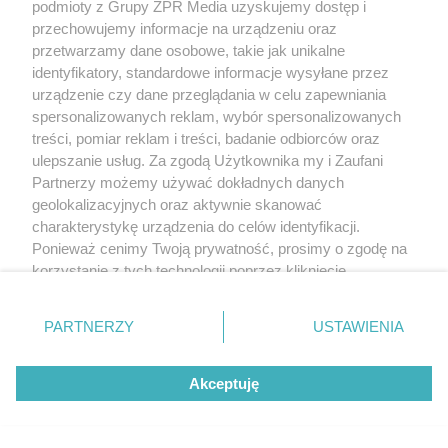
podmioty z Grupy ZPR Media uzyskujemy dostęp i
przechowujemy informacje na urządzeniu oraz
przetwarzamy dane osobowe, takie jak unikalne
identyfikatory, standardowe informacje wysyłane przez
urządzenie czy dane przeglądania w celu zapewniania
spersonalizowanych reklam, wybór spersonalizowanych
treści, pomiar reklam i treści, badanie odbiorców oraz
ulepszanie usług. Za zgodą Użytkownika my i Zaufani
Partnerzy możemy używać dokładnych danych
geolokalizacyjnych oraz aktywnie skanować
charakterystykę urządzenia do celów identyfikacji.
Ponieważ cenimy Twoją prywatność, prosimy o zgodę na
korzystanie z tych technologii poprzez kliknięcie
„Akceptuję”. Zgoda jest dobrowolna i zawsze możesz ją
zmienić/wycofać klikając przycisk ustawień prywatności
PARTNERZY
USTAWIENIA
znajdujący się w lewym dolnym rogu strony
. Niektóre
rodzaje przetwarzania danych nie wymagają zgody
Akceptuję
użytkownika, ale masz prawo sprzeciwić się takiemu
przetwarzaniu. Preferencje będą miały zastosowanie tylko
na tej witrynie.