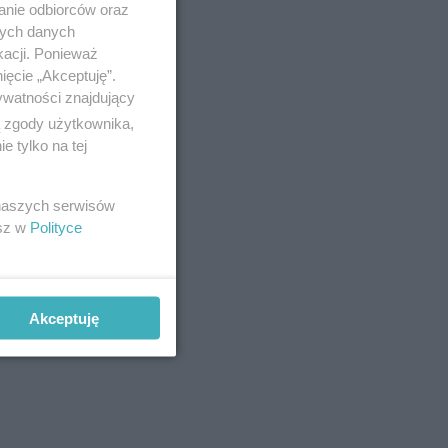
anie odbiorców oraz
nych danych
kacji. Ponieważ
ięcie „Akceptuję”.
ywatności znajdujący
ą zgody użytkownika,
 tylko na tej
 naszych serwisów
esz w
Polityce
Akceptuję