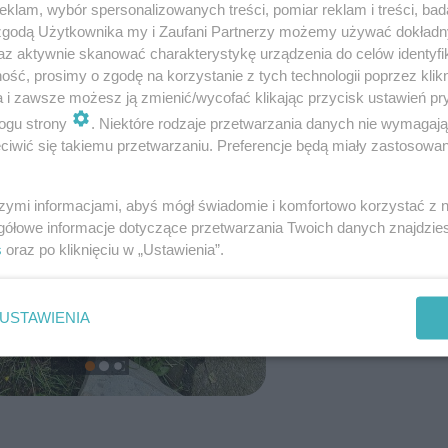
klam, wybór spersonalizowanych treści, pomiar reklam i treści, bad
 zgodą Użytkownika my i Zaufani Partnerzy możemy używać dokład
az aktywnie skanować charakterystykę urządzenia do celów identyfi
ść, prosimy o zgodę na korzystanie z tych technologii poprzez klikn
a i zawsze możesz ją zmienić/wycofać klikając przycisk ustawień pr
ogu strony
. Niektóre rodzaje przetwarzania danych nie wymagaj
iwić się takiemu przetwarzaniu. Preferencje będą miały zastosowanie
szymi informacjami, abyś mógł świadomie i komfortowo korzystać z
gółowe informacje dotyczące przetwarzania Twoich danych znajdzi
s
oraz po kliknięciu w „Ustawienia”.
USTAWIENIA