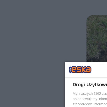
Drogi Użytkow
My, naszych 1162 zau
przechowujemy informa
standardowe informac