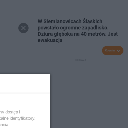
W Siemianowicach Śląskich
powstało ogromne zapadlisko.
Dziura głęboka na 40 metrów. Jest
ewakuacja
Rozwiń
y dostęp i
lne identyfikatory,
iania