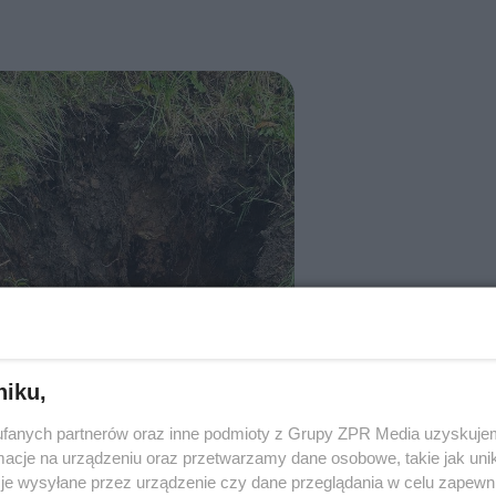
niku,
fanych partnerów oraz inne podmioty z Grupy ZPR Media uzyskujem
cje na urządzeniu oraz przetwarzamy dane osobowe, takie jak unika
je wysyłane przez urządzenie czy dane przeglądania w celu zapewn