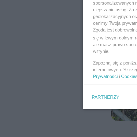
spersonalizowanych re
ulepszanie usług. Za
geolokalizacyjnych or
cenimy Twoją prywatno
Zgoda jest dobrowoln
się w lewym dolnym r
ale masz prawo sprzec
witrynie.
Zapoznaj się z poniż
internetowych. Szcze
Prywatności
i
Cookie
PARTNERZY