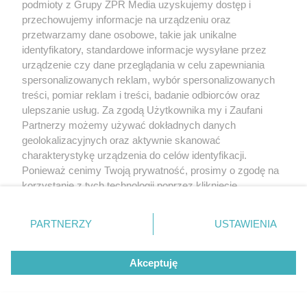
podmioty z Grupy ZPR Media uzyskujemy dostęp i
przechowujemy informacje na urządzeniu oraz
przetwarzamy dane osobowe, takie jak unikalne
identyfikatory, standardowe informacje wysyłane przez
urządzenie czy dane przeglądania w celu zapewniania
spersonalizowanych reklam, wybór spersonalizowanych
treści, pomiar reklam i treści, badanie odbiorców oraz
ulepszanie usług. Za zgodą Użytkownika my i Zaufani
Partnerzy możemy używać dokładnych danych
geolokalizacyjnych oraz aktywnie skanować
charakterystykę urządzenia do celów identyfikacji.
Ponieważ cenimy Twoją prywatność, prosimy o zgodę na
korzystanie z tych technologii poprzez kliknięcie
„Akceptuję”. Zgoda jest dobrowolna i zawsze możesz ją
zmienić/wycofać klikając przycisk ustawień prywatności
PARTNERZY
USTAWIENIA
znajdujący się w lewym dolnym rogu strony
. Niektóre
rodzaje przetwarzania danych nie wymagają zgody
Akceptuję
użytkownika, ale masz prawo sprzeciwić się takiemu
przetwarzaniu. Preferencje będą miały zastosowanie tylko
na tej witrynie.