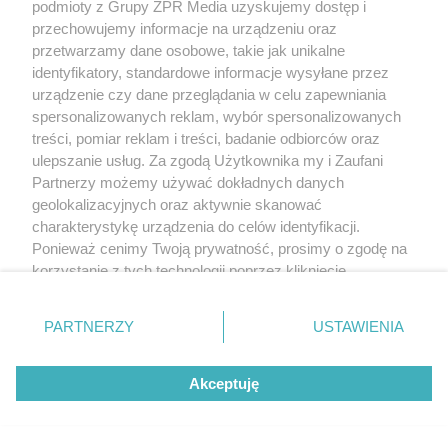
podmioty z Grupy ZPR Media uzyskujemy dostęp i
przechowujemy informacje na urządzeniu oraz
przetwarzamy dane osobowe, takie jak unikalne
identyfikatory, standardowe informacje wysyłane przez
urządzenie czy dane przeglądania w celu zapewniania
spersonalizowanych reklam, wybór spersonalizowanych
treści, pomiar reklam i treści, badanie odbiorców oraz
ulepszanie usług. Za zgodą Użytkownika my i Zaufani
Partnerzy możemy używać dokładnych danych
geolokalizacyjnych oraz aktywnie skanować
charakterystykę urządzenia do celów identyfikacji.
Ponieważ cenimy Twoją prywatność, prosimy o zgodę na
korzystanie z tych technologii poprzez kliknięcie
„Akceptuję”. Zgoda jest dobrowolna i zawsze możesz ją
zmienić/wycofać klikając przycisk ustawień prywatności
PARTNERZY
USTAWIENIA
znajdujący się w lewym dolnym rogu strony
. Niektóre
rodzaje przetwarzania danych nie wymagają zgody
Akceptuję
użytkownika, ale masz prawo sprzeciwić się takiemu
przetwarzaniu. Preferencje będą miały zastosowanie tylko
na tej witrynie.