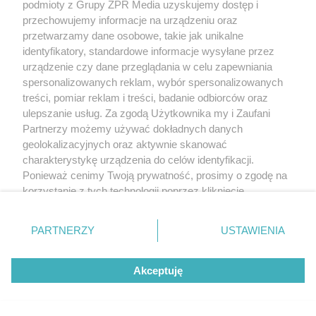
podmioty z Grupy ZPR Media uzyskujemy dostęp i
przechowujemy informacje na urządzeniu oraz
przetwarzamy dane osobowe, takie jak unikalne
identyfikatory, standardowe informacje wysyłane przez
urządzenie czy dane przeglądania w celu zapewniania
spersonalizowanych reklam, wybór spersonalizowanych
treści, pomiar reklam i treści, badanie odbiorców oraz
ulepszanie usług. Za zgodą Użytkownika my i Zaufani
Partnerzy możemy używać dokładnych danych
geolokalizacyjnych oraz aktywnie skanować
charakterystykę urządzenia do celów identyfikacji.
Ponieważ cenimy Twoją prywatność, prosimy o zgodę na
korzystanie z tych technologii poprzez kliknięcie
„Akceptuję”. Zgoda jest dobrowolna i zawsze możesz ją
zmienić/wycofać klikając przycisk ustawień prywatności
PARTNERZY
USTAWIENIA
znajdujący się w lewym dolnym rogu strony
. Niektóre
rodzaje przetwarzania danych nie wymagają zgody
Akceptuję
użytkownika, ale masz prawo sprzeciwić się takiemu
przetwarzaniu. Preferencje będą miały zastosowanie tylko
na tej witrynie.