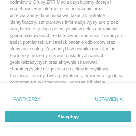
podmioty z Grupy ZPR Media uzyskujemy dostęp i
przechowujemy informacje na urządzeniu oraz
przetwarzamy dane osobowe, takie jak unikalne
identyfikatory, standardowe informacje wysyłane przez
urządzenie czy dane przeglądania w celu zapewniania
spersonalizowanych reklam, wybór spersonalizowanych
treści, pomiar reklam i treści, badanie odbiorców oraz
ulepszanie usług. Za zgodą Użytkownika my i Zaufani
Partnerzy możemy używać dokładnych danych
geolokalizacyjnych oraz aktywnie skanować
charakterystykę urządzenia do celów identyfikacji.
Ponieważ cenimy Twoją prywatność, prosimy o zgodę na
korzystanie z tych technologii poprzez kliknięcie
„Akceptuję”. Zgoda jest dobrowolna i zawsze możesz ją
zmienić/wycofać klikając przycisk ustawień prywatności
PARTNERZY
USTAWIENIA
znajdujący się w lewym dolnym rogu strony
. Niektóre
rodzaje przetwarzania danych nie wymagają zgody
Akceptuję
użytkownika, ale masz prawo sprzeciwić się takiemu
przetwarzaniu. Preferencje będą miały zastosowanie tylko
na tej witrynie.