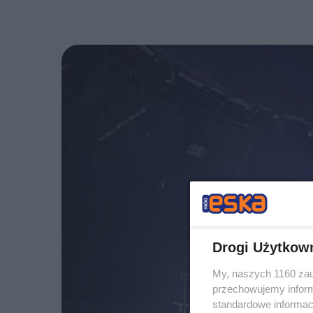
Drogi Użytkow
My, naszych 1160 zau
przechowujemy informa
standardowe informac