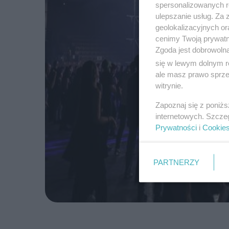
spersonalizowanych re
ulepszanie usług. Za
geolokalizacyjnych or
cenimy Twoją prywatno
Zgoda jest dobrowoln
się w lewym dolnym r
ale masz prawo sprzec
witrynie.
Zapoznaj się z poniż
internetowych. Szcze
Prywatności
i
Cookie
PARTNERZY