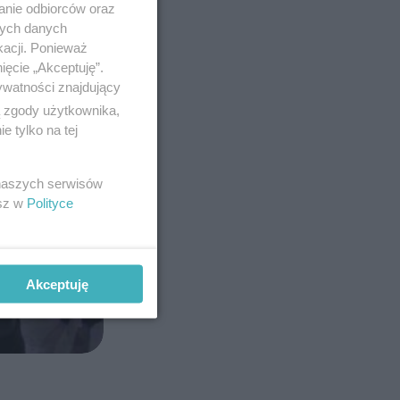
anie odbiorców oraz
nych danych
kacji. Ponieważ
ięcie „Akceptuję”.
ywatności znajdujący
ą zgody użytkownika,
 tylko na tej
 naszych serwisów
esz w
Polityce
Akceptuję