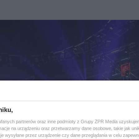
niku,
fanych partnerów oraz inne podmioty z Grupy ZPR Media uzyskujem
cje na urządzeniu oraz przetwarzamy dane osobowe, takie jak unika
je wysyłane przez urządzenie czy dane przeglądania w celu zapewn