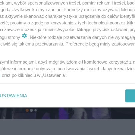
klam, wybór spersonalizowanych treści, pomiar reklam i treści, bad
 zgodą Użytkownika my i Zaufani Partnerzy możemy używać dokład
az aktywnie skanować charakterystykę urządzenia do celów identyfi
ść, prosimy o zgodę na korzystanie z tych technologii poprzez klikn
a i zawsze możesz ją zmienić/wycofać klikając przycisk ustawień pr
ogu strony
. Niektóre rodzaje przetwarzania danych nie wymagaj
iwić się takiemu przetwarzaniu. Preferencje będą miały zastosowanie
szymi informacjami, abyś mógł świadomie i komfortowo korzystać z
gółowe informacje dotyczące przetwarzania Twoich danych znajdzi
s
oraz po kliknięciu w „Ustawienia”.
USTAWIENIA