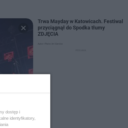
Trwa Mayday w Katowicach. Festiwal
przyciągnął do Spodka tłumy
ZDJĘCIA
Autor: Photo Art Service
y dostęp i
lne identyfikatory,
iania