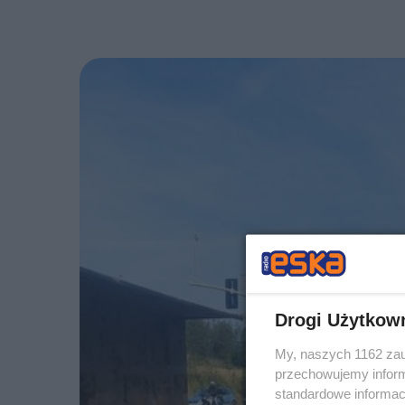
Drogi Użytkow
My, naszych 1162 zau
przechowujemy informa
standardowe informac