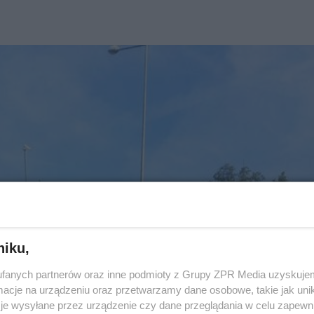
niku,
fanych partnerów oraz inne podmioty z Grupy ZPR Media uzyskujem
cje na urządzeniu oraz przetwarzamy dane osobowe, takie jak unika
je wysyłane przez urządzenie czy dane przeglądania w celu zapewn