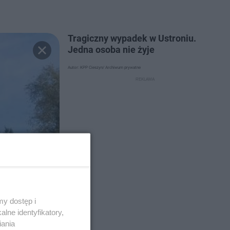
Tragiczny wypadek w Ustroniu.
Jedna osoba nie żyje
Autor: KPP Cieszyn/ Archiwum prywatne
y dostęp i
lne identyfikatory,
iania