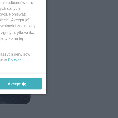
anie odbiorców oraz
nych danych
kacji. Ponieważ
ięcie „Akceptuję”.
ywatności znajdujący
ą zgody użytkownika,
 tylko na tej
 naszych serwisów
esz w
Polityce
Akceptuję