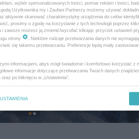
klam, wybór spersonalizowanych treści, pomiar reklam i treści, bad
 zgodą Użytkownika my i Zaufani Partnerzy możemy używać dokład
az aktywnie skanować charakterystykę urządzenia do celów identyfi
ść, prosimy o zgodę na korzystanie z tych technologii poprzez klikn
a i zawsze możesz ją zmienić/wycofać klikając przycisk ustawień pr
ogu strony
. Niektóre rodzaje przetwarzania danych nie wymagaj
iwić się takiemu przetwarzaniu. Preferencje będą miały zastosowanie
szymi informacjami, abyś mógł świadomie i komfortowo korzystać z
gółowe informacje dotyczące przetwarzania Twoich danych znajdzi
s
oraz po kliknięciu w „Ustawienia”.
USTAWIENIA