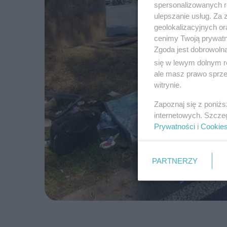
spersonalizowanych re
ulepszanie usług. Za
geolokalizacyjnych or
cenimy Twoją prywatno
Zgoda jest dobrowoln
się w lewym dolnym r
ale masz prawo sprzec
witrynie.
Zapoznaj się z poniż
internetowych. Szcze
Prywatności
i
Cookie
PARTNERZY