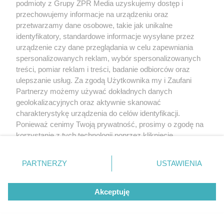
podmioty z Grupy ZPR Media uzyskujemy dostęp i
przechowujemy informacje na urządzeniu oraz
przetwarzamy dane osobowe, takie jak unikalne
identyfikatory, standardowe informacje wysyłane przez
urządzenie czy dane przeglądania w celu zapewniania
spersonalizowanych reklam, wybór spersonalizowanych
treści, pomiar reklam i treści, badanie odbiorców oraz
ulepszanie usług. Za zgodą Użytkownika my i Zaufani
Partnerzy możemy używać dokładnych danych
geolokalizacyjnych oraz aktywnie skanować
charakterystykę urządzenia do celów identyfikacji.
Ponieważ cenimy Twoją prywatność, prosimy o zgodę na
korzystanie z tych technologii poprzez kliknięcie
„Akceptuję”. Zgoda jest dobrowolna i zawsze możesz ją
zmienić/wycofać klikając przycisk ustawień prywatności
PARTNERZY
USTAWIENIA
znajdujący się w lewym dolnym rogu strony
. Niektóre
rodzaje przetwarzania danych nie wymagają zgody
Akceptuję
użytkownika, ale masz prawo sprzeciwić się takiemu
przetwarzaniu. Preferencje będą miały zastosowanie tylko
na tej witrynie.