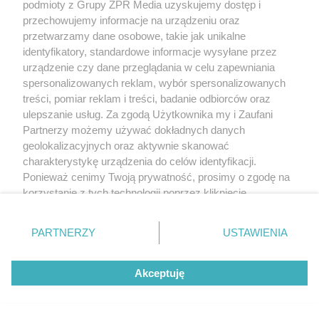
podmioty z Grupy ZPR Media uzyskujemy dostęp i
przechowujemy informacje na urządzeniu oraz
przetwarzamy dane osobowe, takie jak unikalne
identyfikatory, standardowe informacje wysyłane przez
urządzenie czy dane przeglądania w celu zapewniania
spersonalizowanych reklam, wybór spersonalizowanych
treści, pomiar reklam i treści, badanie odbiorców oraz
ulepszanie usług. Za zgodą Użytkownika my i Zaufani
Partnerzy możemy używać dokładnych danych
geolokalizacyjnych oraz aktywnie skanować
charakterystykę urządzenia do celów identyfikacji.
Ponieważ cenimy Twoją prywatność, prosimy o zgodę na
korzystanie z tych technologii poprzez kliknięcie
„Akceptuję”. Zgoda jest dobrowolna i zawsze możesz ją
zmienić/wycofać klikając przycisk ustawień prywatności
PARTNERZY
USTAWIENIA
znajdujący się w lewym dolnym rogu strony
. Niektóre
rodzaje przetwarzania danych nie wymagają zgody
Akceptuję
użytkownika, ale masz prawo sprzeciwić się takiemu
przetwarzaniu. Preferencje będą miały zastosowanie tylko
na tej witrynie.