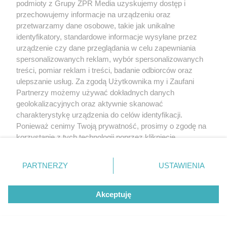
podmioty z Grupy ZPR Media uzyskujemy dostęp i
przechowujemy informacje na urządzeniu oraz
przetwarzamy dane osobowe, takie jak unikalne
identyfikatory, standardowe informacje wysyłane przez
urządzenie czy dane przeglądania w celu zapewniania
spersonalizowanych reklam, wybór spersonalizowanych
treści, pomiar reklam i treści, badanie odbiorców oraz
ulepszanie usług. Za zgodą Użytkownika my i Zaufani
Partnerzy możemy używać dokładnych danych
geolokalizacyjnych oraz aktywnie skanować
charakterystykę urządzenia do celów identyfikacji.
Ponieważ cenimy Twoją prywatność, prosimy o zgodę na
korzystanie z tych technologii poprzez kliknięcie
„Akceptuję”. Zgoda jest dobrowolna i zawsze możesz ją
zmienić/wycofać klikając przycisk ustawień prywatności
PARTNERZY
USTAWIENIA
znajdujący się w lewym dolnym rogu strony
. Niektóre
rodzaje przetwarzania danych nie wymagają zgody
Akceptuję
użytkownika, ale masz prawo sprzeciwić się takiemu
przetwarzaniu. Preferencje będą miały zastosowanie tylko
na tej witrynie.