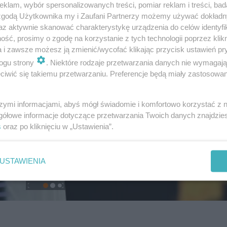
klam, wybór spersonalizowanych treści, pomiar reklam i treści, bad
 zgodą Użytkownika my i Zaufani Partnerzy możemy używać dokład
az aktywnie skanować charakterystykę urządzenia do celów identyfi
ść, prosimy o zgodę na korzystanie z tych technologii poprzez klikn
a i zawsze możesz ją zmienić/wycofać klikając przycisk ustawień pr
ogu strony
. Niektóre rodzaje przetwarzania danych nie wymagaj
iwić się takiemu przetwarzaniu. Preferencje będą miały zastosowanie
szymi informacjami, abyś mógł świadomie i komfortowo korzystać z
gółowe informacje dotyczące przetwarzania Twoich danych znajdzi
s
oraz po kliknięciu w „Ustawienia”.
USTAWIENIA