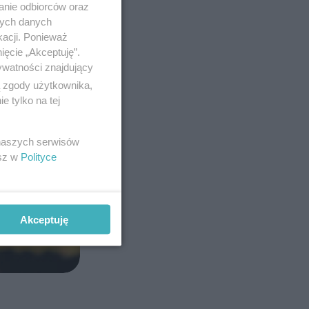
anie odbiorców oraz
nych danych
kacji. Ponieważ
ięcie „Akceptuję”.
ywatności znajdujący
ą zgody użytkownika,
 tylko na tej
 naszych serwisów
esz w
Polityce
Akceptuję