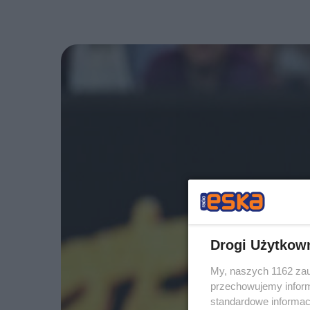
Drogi Użytkow
My, naszych 1162 zau
przechowujemy informa
standardowe informac