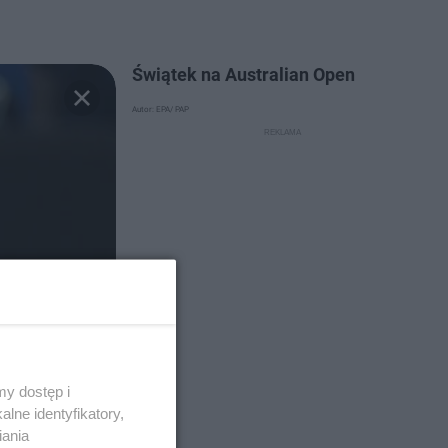
Świątek na Australian Open
Autor: EPA/ PAP
y dostęp i
lne identyfikatory,
iania