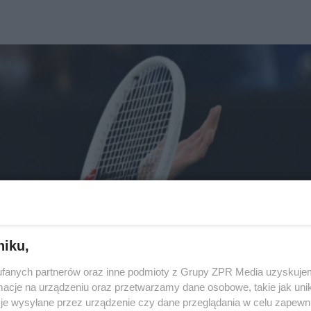
niku,
fanych partnerów oraz inne podmioty z Grupy ZPR Media uzyskujem
cje na urządzeniu oraz przetwarzamy dane osobowe, takie jak unika
je wysyłane przez urządzenie czy dane przeglądania w celu zapewn