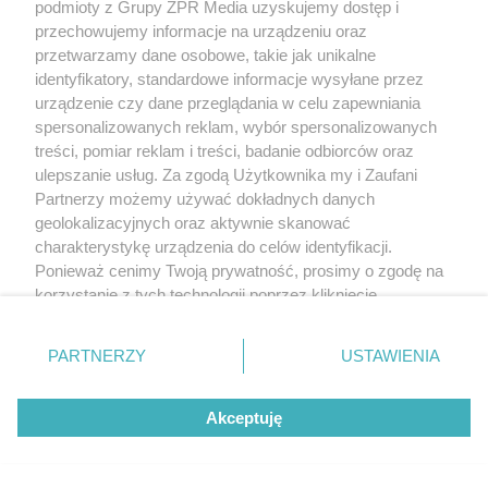
podmioty z Grupy ZPR Media uzyskujemy dostęp i
przechowujemy informacje na urządzeniu oraz
przetwarzamy dane osobowe, takie jak unikalne
identyfikatory, standardowe informacje wysyłane przez
urządzenie czy dane przeglądania w celu zapewniania
spersonalizowanych reklam, wybór spersonalizowanych
treści, pomiar reklam i treści, badanie odbiorców oraz
ulepszanie usług. Za zgodą Użytkownika my i Zaufani
Partnerzy możemy używać dokładnych danych
geolokalizacyjnych oraz aktywnie skanować
charakterystykę urządzenia do celów identyfikacji.
Ponieważ cenimy Twoją prywatność, prosimy o zgodę na
korzystanie z tych technologii poprzez kliknięcie
„Akceptuję”. Zgoda jest dobrowolna i zawsze możesz ją
zmienić/wycofać klikając przycisk ustawień prywatności
PARTNERZY
USTAWIENIA
znajdujący się w lewym dolnym rogu strony
. Niektóre
rodzaje przetwarzania danych nie wymagają zgody
Akceptuję
użytkownika, ale masz prawo sprzeciwić się takiemu
przetwarzaniu. Preferencje będą miały zastosowanie tylko
na tej witrynie.