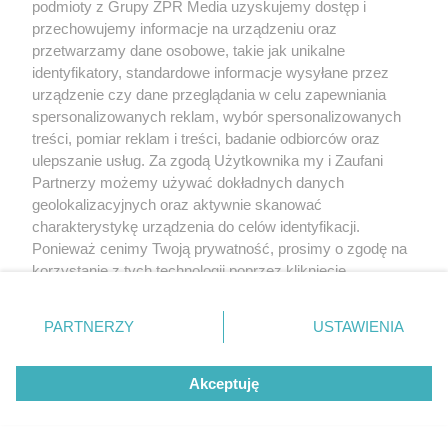
podmioty z Grupy ZPR Media uzyskujemy dostęp i
przechowujemy informacje na urządzeniu oraz
przetwarzamy dane osobowe, takie jak unikalne
identyfikatory, standardowe informacje wysyłane przez
urządzenie czy dane przeglądania w celu zapewniania
spersonalizowanych reklam, wybór spersonalizowanych
treści, pomiar reklam i treści, badanie odbiorców oraz
ulepszanie usług. Za zgodą Użytkownika my i Zaufani
Partnerzy możemy używać dokładnych danych
geolokalizacyjnych oraz aktywnie skanować
charakterystykę urządzenia do celów identyfikacji.
Ponieważ cenimy Twoją prywatność, prosimy o zgodę na
korzystanie z tych technologii poprzez kliknięcie
„Akceptuję”. Zgoda jest dobrowolna i zawsze możesz ją
zmienić/wycofać klikając przycisk ustawień prywatności
PARTNERZY
USTAWIENIA
znajdujący się w lewym dolnym rogu strony
. Niektóre
rodzaje przetwarzania danych nie wymagają zgody
Akceptuję
użytkownika, ale masz prawo sprzeciwić się takiemu
przetwarzaniu. Preferencje będą miały zastosowanie tylko
na tej witrynie.