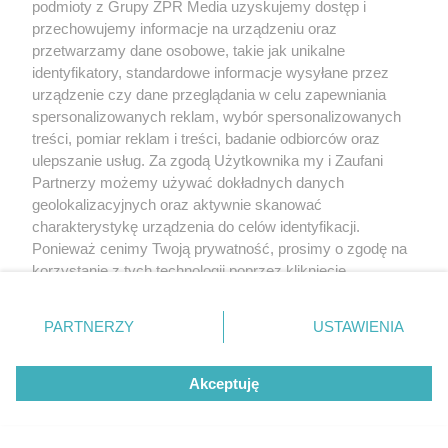
podmioty z Grupy ZPR Media uzyskujemy dostęp i
przechowujemy informacje na urządzeniu oraz
przetwarzamy dane osobowe, takie jak unikalne
identyfikatory, standardowe informacje wysyłane przez
urządzenie czy dane przeglądania w celu zapewniania
spersonalizowanych reklam, wybór spersonalizowanych
treści, pomiar reklam i treści, badanie odbiorców oraz
ulepszanie usług. Za zgodą Użytkownika my i Zaufani
Partnerzy możemy używać dokładnych danych
geolokalizacyjnych oraz aktywnie skanować
charakterystykę urządzenia do celów identyfikacji.
Ponieważ cenimy Twoją prywatność, prosimy o zgodę na
korzystanie z tych technologii poprzez kliknięcie
„Akceptuję”. Zgoda jest dobrowolna i zawsze możesz ją
zmienić/wycofać klikając przycisk ustawień prywatności
PARTNERZY
USTAWIENIA
znajdujący się w lewym dolnym rogu strony
. Niektóre
rodzaje przetwarzania danych nie wymagają zgody
Akceptuję
użytkownika, ale masz prawo sprzeciwić się takiemu
przetwarzaniu. Preferencje będą miały zastosowanie tylko
na tej witrynie.