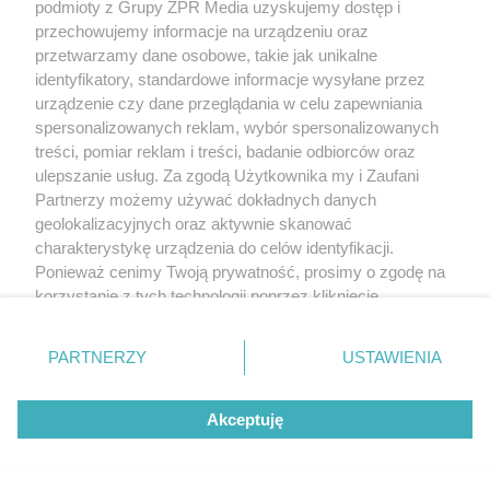
podmioty z Grupy ZPR Media uzyskujemy dostęp i
przechowujemy informacje na urządzeniu oraz
przetwarzamy dane osobowe, takie jak unikalne
identyfikatory, standardowe informacje wysyłane przez
urządzenie czy dane przeglądania w celu zapewniania
spersonalizowanych reklam, wybór spersonalizowanych
treści, pomiar reklam i treści, badanie odbiorców oraz
ulepszanie usług. Za zgodą Użytkownika my i Zaufani
Partnerzy możemy używać dokładnych danych
geolokalizacyjnych oraz aktywnie skanować
charakterystykę urządzenia do celów identyfikacji.
Ponieważ cenimy Twoją prywatność, prosimy o zgodę na
korzystanie z tych technologii poprzez kliknięcie
„Akceptuję”. Zgoda jest dobrowolna i zawsze możesz ją
zmienić/wycofać klikając przycisk ustawień prywatności
PARTNERZY
USTAWIENIA
znajdujący się w lewym dolnym rogu strony
. Niektóre
rodzaje przetwarzania danych nie wymagają zgody
Akceptuję
użytkownika, ale masz prawo sprzeciwić się takiemu
przetwarzaniu. Preferencje będą miały zastosowanie tylko
na tej witrynie.