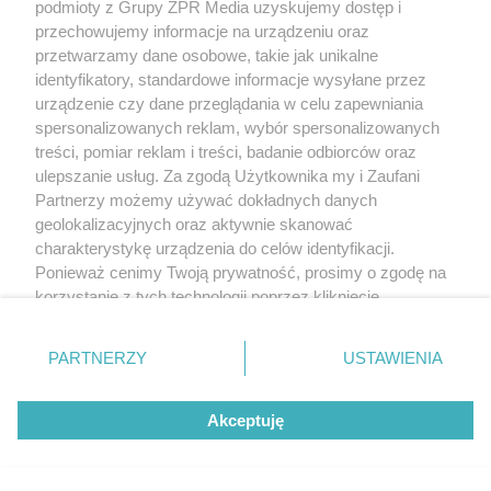
podmioty z Grupy ZPR Media uzyskujemy dostęp i
przechowujemy informacje na urządzeniu oraz
przetwarzamy dane osobowe, takie jak unikalne
identyfikatory, standardowe informacje wysyłane przez
urządzenie czy dane przeglądania w celu zapewniania
spersonalizowanych reklam, wybór spersonalizowanych
treści, pomiar reklam i treści, badanie odbiorców oraz
ulepszanie usług. Za zgodą Użytkownika my i Zaufani
Partnerzy możemy używać dokładnych danych
geolokalizacyjnych oraz aktywnie skanować
charakterystykę urządzenia do celów identyfikacji.
Ponieważ cenimy Twoją prywatność, prosimy o zgodę na
korzystanie z tych technologii poprzez kliknięcie
„Akceptuję”. Zgoda jest dobrowolna i zawsze możesz ją
zmienić/wycofać klikając przycisk ustawień prywatności
PARTNERZY
USTAWIENIA
znajdujący się w lewym dolnym rogu strony
. Niektóre
rodzaje przetwarzania danych nie wymagają zgody
Akceptuję
użytkownika, ale masz prawo sprzeciwić się takiemu
przetwarzaniu. Preferencje będą miały zastosowanie tylko
na tej witrynie.