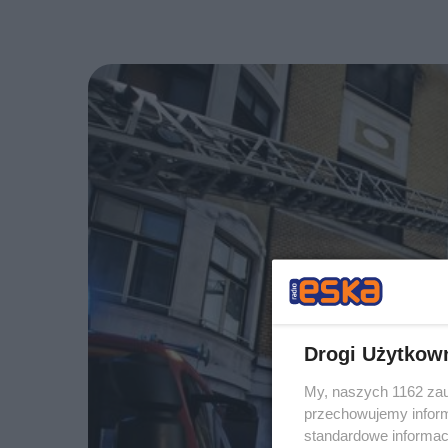
Drogi Użytkow
My, naszych 1162 zau
przechowujemy informa
standardowe informac