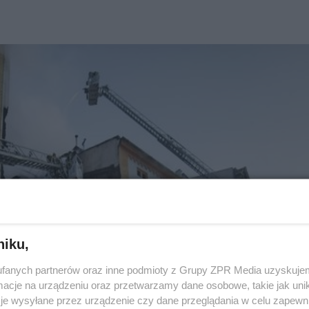
niku,
fanych partnerów oraz inne podmioty z Grupy ZPR Media uzyskujem
cje na urządzeniu oraz przetwarzamy dane osobowe, takie jak unika
je wysyłane przez urządzenie czy dane przeglądania w celu zapewn