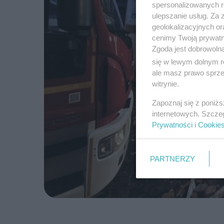
spersonalizowanych re
ulepszanie usług. Za
geolokalizacyjnych or
cenimy Twoją prywatno
Zgoda jest dobrowoln
się w lewym dolnym r
ale masz prawo sprzec
witrynie.
Zapoznaj się z poniż
internetowych. Szcze
Prywatności
i
Cookie
PARTNERZY