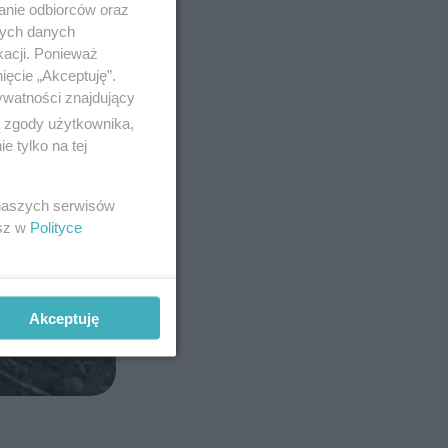
anie odbiorców oraz
nych danych
kacji. Ponieważ
ięcie „Akceptuję”.
ywatności znajdujący
ą zgody użytkownika,
 tylko na tej
 naszych serwisów
esz w
Polityce
Akceptuję