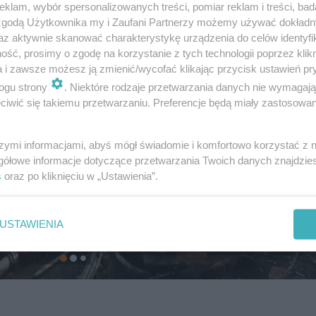
klam, wybór spersonalizowanych treści, pomiar reklam i treści, bad
 zgodą Użytkownika my i Zaufani Partnerzy możemy używać dokład
az aktywnie skanować charakterystykę urządzenia do celów identyfi
ść, prosimy o zgodę na korzystanie z tych technologii poprzez klikn
a i zawsze możesz ją zmienić/wycofać klikając przycisk ustawień pr
ogu strony
. Niektóre rodzaje przetwarzania danych nie wymagaj
iwić się takiemu przetwarzaniu. Preferencje będą miały zastosowanie
szymi informacjami, abyś mógł świadomie i komfortowo korzystać z
gółowe informacje dotyczące przetwarzania Twoich danych znajdzi
s
oraz po kliknięciu w „Ustawienia”.
USTAWIENIA