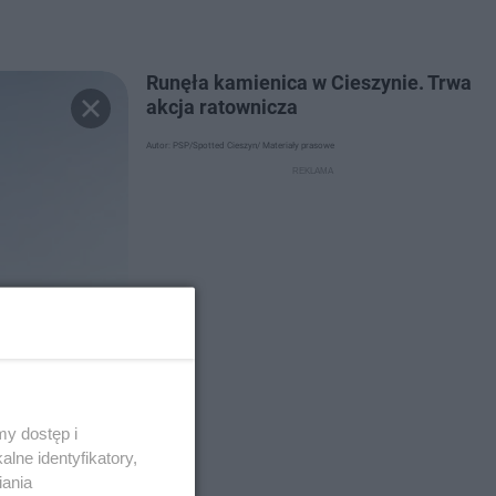
Runęła kamienica w Cieszynie. Trwa
akcja ratownicza
Autor: PSP/Spotted Cieszyn/ Materiały prasowe
y dostęp i
lne identyfikatory,
iania