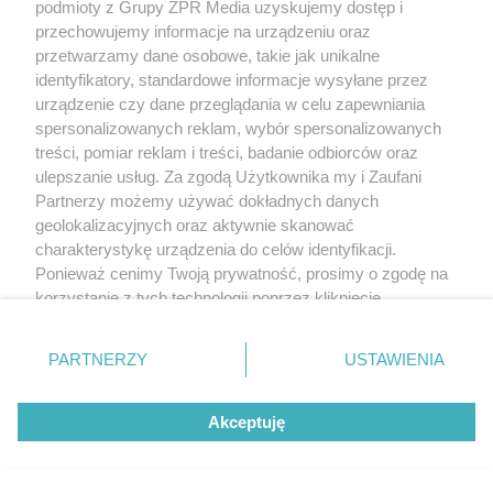
podmioty z Grupy ZPR Media uzyskujemy dostęp i
przechowujemy informacje na urządzeniu oraz
przetwarzamy dane osobowe, takie jak unikalne
identyfikatory, standardowe informacje wysyłane przez
urządzenie czy dane przeglądania w celu zapewniania
spersonalizowanych reklam, wybór spersonalizowanych
treści, pomiar reklam i treści, badanie odbiorców oraz
ulepszanie usług. Za zgodą Użytkownika my i Zaufani
Partnerzy możemy używać dokładnych danych
geolokalizacyjnych oraz aktywnie skanować
charakterystykę urządzenia do celów identyfikacji.
Ponieważ cenimy Twoją prywatność, prosimy o zgodę na
korzystanie z tych technologii poprzez kliknięcie
„Akceptuję”. Zgoda jest dobrowolna i zawsze możesz ją
zmienić/wycofać klikając przycisk ustawień prywatności
PARTNERZY
USTAWIENIA
znajdujący się w lewym dolnym rogu strony
. Niektóre
rodzaje przetwarzania danych nie wymagają zgody
Akceptuję
użytkownika, ale masz prawo sprzeciwić się takiemu
przetwarzaniu. Preferencje będą miały zastosowanie tylko
na tej witrynie.