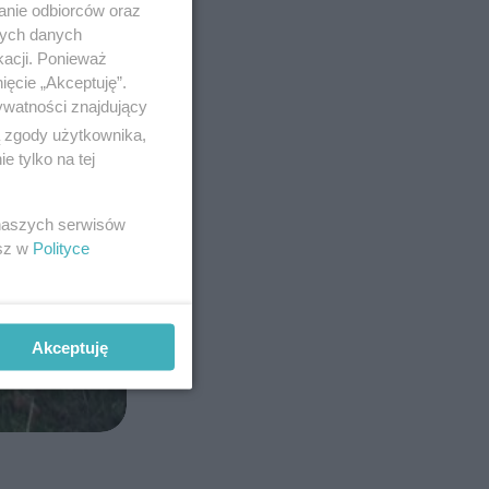
anie odbiorców oraz
nych danych
kacji. Ponieważ
ięcie „Akceptuję”.
ywatności znajdujący
ą zgody użytkownika,
 tylko na tej
 naszych serwisów
esz w
Polityce
Akceptuję