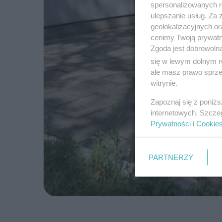
spersonalizowanych re
ulepszanie usług. Za
geolokalizacyjnych or
cenimy Twoją prywatno
Zgoda jest dobrowoln
się w lewym dolnym r
ale masz prawo sprzec
witrynie.
Zapoznaj się z poniż
internetowych. Szcze
Prywatności
i
Cookie
PARTNERZY