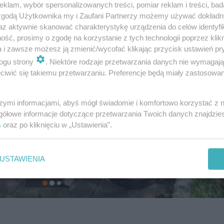
klam, wybór spersonalizowanych treści, pomiar reklam i treści, bad
 zgodą Użytkownika my i Zaufani Partnerzy możemy używać dokład
az aktywnie skanować charakterystykę urządzenia do celów identyfi
ść, prosimy o zgodę na korzystanie z tych technologii poprzez klikn
a i zawsze możesz ją zmienić/wycofać klikając przycisk ustawień pr
ogu strony
. Niektóre rodzaje przetwarzania danych nie wymagaj
iwić się takiemu przetwarzaniu. Preferencje będą miały zastosowanie
szymi informacjami, abyś mógł świadomie i komfortowo korzystać z
gółowe informacje dotyczące przetwarzania Twoich danych znajdzi
s
oraz po kliknięciu w „Ustawienia”.
USTAWIENIA