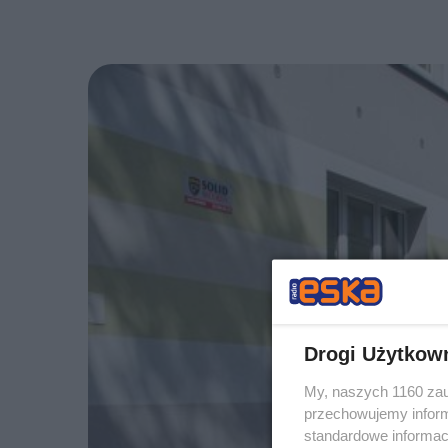
Drogi Użytkow
My, naszych 1160 zau
przechowujemy informa
standardowe informac