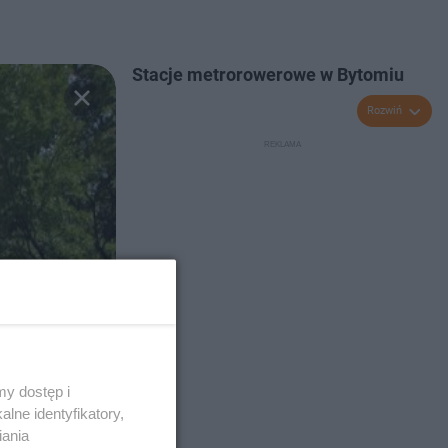
Stacje metrorowerowe w Bytomiu
Rozwiń
y dostęp i
lne identyfikatory,
iania