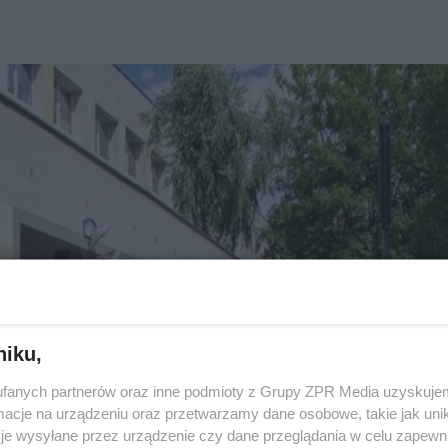
niku,
fanych partnerów oraz inne podmioty z Grupy ZPR Media uzyskujem
cje na urządzeniu oraz przetwarzamy dane osobowe, takie jak unika
je wysyłane przez urządzenie czy dane przeglądania w celu zapewn