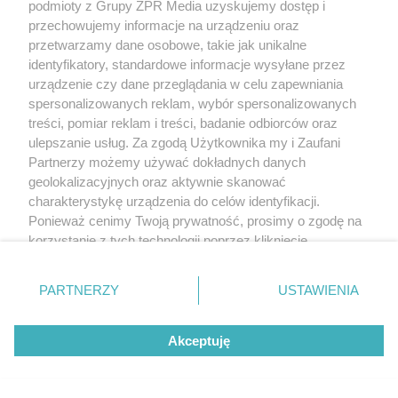
podmioty z Grupy ZPR Media uzyskujemy dostęp i
przechowujemy informacje na urządzeniu oraz
przetwarzamy dane osobowe, takie jak unikalne
identyfikatory, standardowe informacje wysyłane przez
urządzenie czy dane przeglądania w celu zapewniania
spersonalizowanych reklam, wybór spersonalizowanych
treści, pomiar reklam i treści, badanie odbiorców oraz
ulepszanie usług. Za zgodą Użytkownika my i Zaufani
Partnerzy możemy używać dokładnych danych
geolokalizacyjnych oraz aktywnie skanować
charakterystykę urządzenia do celów identyfikacji.
Ponieważ cenimy Twoją prywatność, prosimy o zgodę na
korzystanie z tych technologii poprzez kliknięcie
„Akceptuję”. Zgoda jest dobrowolna i zawsze możesz ją
zmienić/wycofać klikając przycisk ustawień prywatności
PARTNERZY
USTAWIENIA
znajdujący się w lewym dolnym rogu strony
. Niektóre
rodzaje przetwarzania danych nie wymagają zgody
Akceptuję
użytkownika, ale masz prawo sprzeciwić się takiemu
przetwarzaniu. Preferencje będą miały zastosowanie tylko
na tej witrynie.