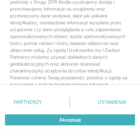
podmioty z Grupy ZPR Media uzyskujemy dostęp i
przechowujemy informacje na urządzeniu oraz
przetwarzamy dane osobowe, takie jak unikalne
identyfikatory, standardowe informacje wysyłane przez
urządzenie czy dane przeglądania w celu zapewniania
spersonalizowanych reklam, wybór spersonalizowanych
treści, pomiar reklam i treści, badanie odbiorców oraz
ulepszanie usług. Za zgodą Użytkownika my i Zaufani
Partnerzy możemy używać dokładnych danych
geolokalizacyjnych oraz aktywnie skanować
charakterystykę urządzenia do celów identyfikacji.
Ponieważ cenimy Twoją prywatność, prosimy o zgodę na
korzystanie z tych technologii poprzez kliknięcie
„Akceptuję”. Zgoda jest dobrowolna i zawsze możesz ją
zmienić/wycofać klikając przycisk ustawień prywatności
PARTNERZY
USTAWIENIA
znajdujący się w lewym dolnym rogu strony
. Niektóre
rodzaje przetwarzania danych nie wymagają zgody
Akceptuję
użytkownika, ale masz prawo sprzeciwić się takiemu
przetwarzaniu. Preferencje będą miały zastosowanie tylko
na tej witrynie.