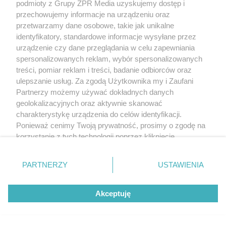
podmioty z Grupy ZPR Media uzyskujemy dostęp i
przechowujemy informacje na urządzeniu oraz
przetwarzamy dane osobowe, takie jak unikalne
identyfikatory, standardowe informacje wysyłane przez
urządzenie czy dane przeglądania w celu zapewniania
spersonalizowanych reklam, wybór spersonalizowanych
treści, pomiar reklam i treści, badanie odbiorców oraz
ulepszanie usług. Za zgodą Użytkownika my i Zaufani
Partnerzy możemy używać dokładnych danych
geolokalizacyjnych oraz aktywnie skanować
charakterystykę urządzenia do celów identyfikacji.
Ponieważ cenimy Twoją prywatność, prosimy o zgodę na
korzystanie z tych technologii poprzez kliknięcie
„Akceptuję”. Zgoda jest dobrowolna i zawsze możesz ją
zmienić/wycofać klikając przycisk ustawień prywatności
PARTNERZY
USTAWIENIA
znajdujący się w lewym dolnym rogu strony
. Niektóre
rodzaje przetwarzania danych nie wymagają zgody
Akceptuję
użytkownika, ale masz prawo sprzeciwić się takiemu
przetwarzaniu. Preferencje będą miały zastosowanie tylko
na tej witrynie.