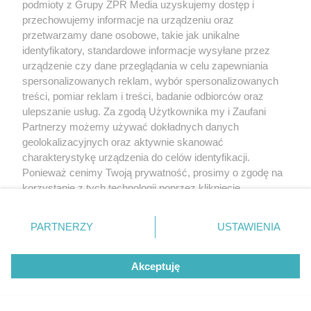
podmioty z Grupy ZPR Media uzyskujemy dostęp i
przechowujemy informacje na urządzeniu oraz
przetwarzamy dane osobowe, takie jak unikalne
identyfikatory, standardowe informacje wysyłane przez
urządzenie czy dane przeglądania w celu zapewniania
spersonalizowanych reklam, wybór spersonalizowanych
treści, pomiar reklam i treści, badanie odbiorców oraz
ulepszanie usług. Za zgodą Użytkownika my i Zaufani
Partnerzy możemy używać dokładnych danych
geolokalizacyjnych oraz aktywnie skanować
charakterystykę urządzenia do celów identyfikacji.
Ponieważ cenimy Twoją prywatność, prosimy o zgodę na
korzystanie z tych technologii poprzez kliknięcie
„Akceptuję”. Zgoda jest dobrowolna i zawsze możesz ją
zmienić/wycofać klikając przycisk ustawień prywatności
PARTNERZY
USTAWIENIA
znajdujący się w lewym dolnym rogu strony
. Niektóre
rodzaje przetwarzania danych nie wymagają zgody
Akceptuję
użytkownika, ale masz prawo sprzeciwić się takiemu
przetwarzaniu. Preferencje będą miały zastosowanie tylko
na tej witrynie.