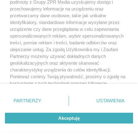
podmioty z Grupy ZPR Media uzyskujemy dostęp i
przechowujemy informacje na urządzeniu oraz
przetwarzamy dane osobowe, takie jak unikalne
identyfikatory, standardowe informacje wysyłane przez
urządzenie czy dane przeglądania w celu zapewniania
spersonalizowanych reklam, wybór spersonalizowanych
treści, pomiar reklam i treści, badanie odbiorców oraz
ulepszanie usług. Za zgodą Użytkownika my i Zaufani
Partnerzy możemy używać dokładnych danych
geolokalizacyjnych oraz aktywnie skanować
charakterystykę urządzenia do celów identyfikacji.
Ponieważ cenimy Twoją prywatność, prosimy o zgodę na
korzystanie z tych technologii poprzez kliknięcie
„Akceptuję”. Zgoda jest dobrowolna i zawsze możesz ją
zmienić/wycofać klikając przycisk ustawień prywatności
PARTNERZY
USTAWIENIA
znajdujący się w lewym dolnym rogu strony
. Niektóre
rodzaje przetwarzania danych nie wymagają zgody
Akceptuję
użytkownika, ale masz prawo sprzeciwić się takiemu
przetwarzaniu. Preferencje będą miały zastosowanie tylko
na tej witrynie.