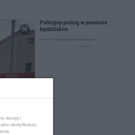
Policyjny pościg w powiecie
będzińskim
Autor: KP PSP Będzin/Facebook/ Materiały prasowe
y dostęp i
lne identyfikatory,
iania