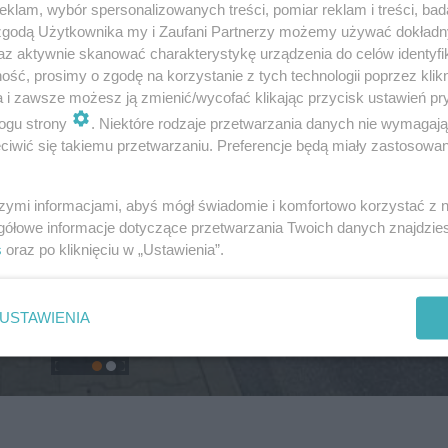
klam, wybór spersonalizowanych treści, pomiar reklam i treści, bad
 zgodą Użytkownika my i Zaufani Partnerzy możemy używać dokład
az aktywnie skanować charakterystykę urządzenia do celów identyfi
ść, prosimy o zgodę na korzystanie z tych technologii poprzez klikn
a i zawsze możesz ją zmienić/wycofać klikając przycisk ustawień pr
ogu strony
. Niektóre rodzaje przetwarzania danych nie wymagaj
iwić się takiemu przetwarzaniu. Preferencje będą miały zastosowanie
szymi informacjami, abyś mógł świadomie i komfortowo korzystać z
gółowe informacje dotyczące przetwarzania Twoich danych znajdzi
s
oraz po kliknięciu w „Ustawienia”.
USTAWIENIA