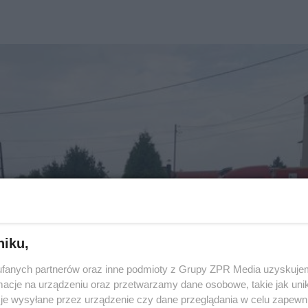
niku,
fanych partnerów oraz inne podmioty z Grupy ZPR Media uzyskujem
cje na urządzeniu oraz przetwarzamy dane osobowe, takie jak unika
je wysyłane przez urządzenie czy dane przeglądania w celu zapewn