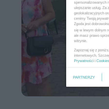
spersonalizowanych re
ulepszanie usług. Za
geolokalizacyjnych or
cenimy Twoją prywatno
Zgoda jest dobrowoln
się w lewym dolnym r
ale masz prawo sprzec
witrynie.
Zapoznaj się z poniż
internetowych. Szcze
Prywatności
i
Cookie
PARTNERZY