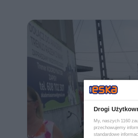
Drogi Użytkow
My, naszych 1160 zau
przechowujemy informa
standardowe informac