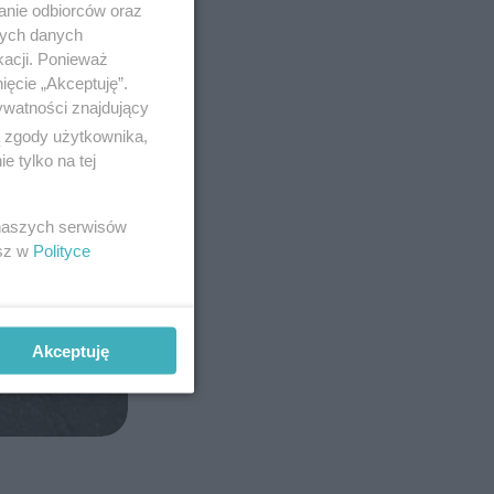
anie odbiorców oraz
nych danych
kacji. Ponieważ
ięcie „Akceptuję”.
ywatności znajdujący
ą zgody użytkownika,
 tylko na tej
 naszych serwisów
esz w
Polityce
Akceptuję