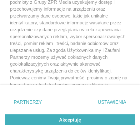
podmioty z Grupy ZPR Media uzyskujemy dostęp i
przechowujemy informacje na urządzeniu oraz
przetwarzamy dane osobowe, takie jak unikalne
identyfikatory, standardowe informacje wysyłane przez
urządzenie czy dane przeglądania w celu zapewniania
spersonalizowanych reklam, wybór spersonalizowanych
treści, pomiar reklam i treści, badanie odbiorców oraz
ulepszanie usług. Za zgodą Użytkownika my i Zaufani
Partnerzy możemy używać dokładnych danych
geolokalizacyjnych oraz aktywnie skanować
charakterystykę urządzenia do celów identyfikacji.
Ponieważ cenimy Twoją prywatność, prosimy o zgodę na
korzystanie z tych technologii poprzez kliknięcie
„Akceptuję”. Zgoda jest dobrowolna i zawsze możesz ją
zmienić/wycofać klikając przycisk ustawień prywatności
PARTNERZY
USTAWIENIA
znajdujący się w lewym dolnym rogu strony
. Niektóre
rodzaje przetwarzania danych nie wymagają zgody
Akceptuję
użytkownika, ale masz prawo sprzeciwić się takiemu
przetwarzaniu. Preferencje będą miały zastosowanie tylko
na tej witrynie.