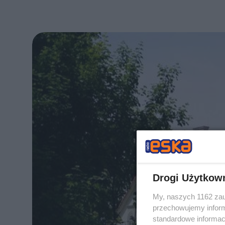
Drogi Użytkow
My, naszych 1162 zau
przechowujemy informa
standardowe informac