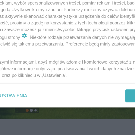
klam, wybór spersonalizowanych treści, pomiar reklam i treści, bad
 zgodą Użytkownika my i Zaufani Partnerzy możemy używać dokład
az aktywnie skanować charakterystykę urządzenia do celów identyfi
ść, prosimy o zgodę na korzystanie z tych technologii poprzez klikn
a i zawsze możesz ją zmienić/wycofać klikając przycisk ustawień pr
ogu strony
. Niektóre rodzaje przetwarzania danych nie wymagaj
iwić się takiemu przetwarzaniu. Preferencje będą miały zastosowanie
szymi informacjami, abyś mógł świadomie i komfortowo korzystać z
gółowe informacje dotyczące przetwarzania Twoich danych znajdzi
s
oraz po kliknięciu w „Ustawienia”.
USTAWIENIA