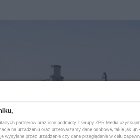
niku,
fanych partnerów oraz inne podmioty z Grupy ZPR Media uzyskujem
cje na urządzeniu oraz przetwarzamy dane osobowe, takie jak unika
je wysyłane przez urządzenie czy dane przeglądania w celu zapewn