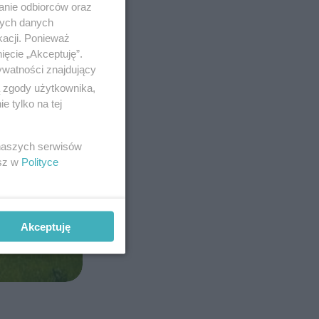
anie odbiorców oraz
nych danych
kacji. Ponieważ
ięcie „Akceptuję”.
ywatności znajdujący
ą zgody użytkownika,
 tylko na tej
 naszych serwisów
esz w
Polityce
Akceptuję