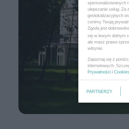
spersonalizowanych re
ulepszanie usług. Za
geolokalizacyjnych or
cenimy Twoją prywatno
Zgoda jest dobrowoln
się w lewym dolnym r
ale masz prawo sprzec
witrynie.
Zapoznaj się z poniż
internetowych. Szcze
Prywatności
i
Cookie
PARTNERZY