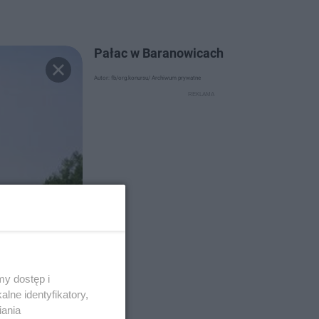
Pałac w Baranowicach
Autor: fb/org.konursu/ Archiwum prywatne
y dostęp i
lne identyfikatory,
iania