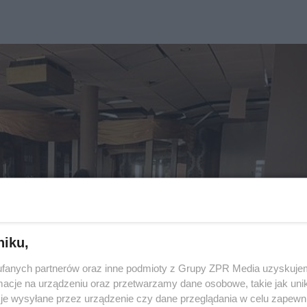
niku,
fanych partnerów oraz inne podmioty z Grupy ZPR Media uzyskujem
cje na urządzeniu oraz przetwarzamy dane osobowe, takie jak unika
je wysyłane przez urządzenie czy dane przeglądania w celu zapewn