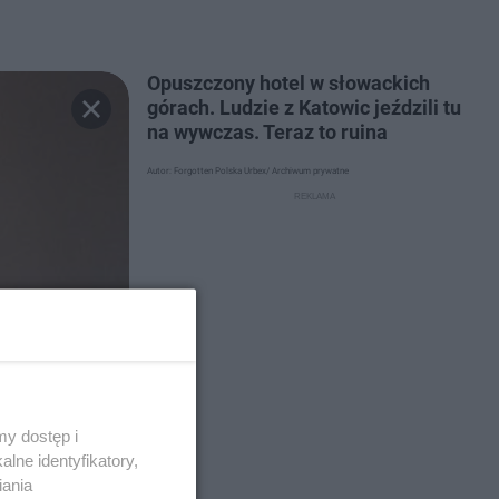
Opuszczony hotel w słowackich
górach. Ludzie z Katowic jeździli tu
na wywczas. Teraz to ruina
Autor: Forgotten Polska Urbex/ Archiwum prywatne
y dostęp i
lne identyfikatory,
iania