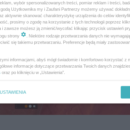
klam, wybór spersonalizowanych treści, pomiar reklam i treści, bad
 zgodą Użytkownika my i Zaufani Partnerzy możemy używać dokład
az aktywnie skanować charakterystykę urządzenia do celów identyfi
ść, prosimy o zgodę na korzystanie z tych technologii poprzez klikn
a i zawsze możesz ją zmienić/wycofać klikając przycisk ustawień pr
ogu strony
. Niektóre rodzaje przetwarzania danych nie wymagaj
iwić się takiemu przetwarzaniu. Preferencje będą miały zastosowanie
szymi informacjami, abyś mógł świadomie i komfortowo korzystać z
gółowe informacje dotyczące przetwarzania Twoich danych znajdzi
s
oraz po kliknięciu w „Ustawienia”.
USTAWIENIA