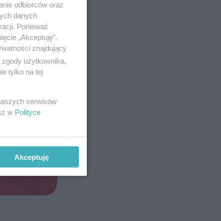
anie odbiorców oraz
nych danych
kacji. Ponieważ
ięcie „Akceptuję”.
ywatności znajdujący
ą zgody użytkownika,
 tylko na tej
 naszych serwisów
esz w
Polityce
Akceptuję