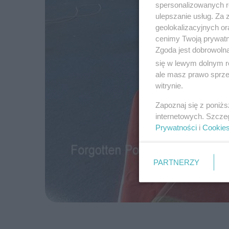
spersonalizowanych re
ulepszanie usług. Za
geolokalizacyjnych or
cenimy Twoją prywatno
Zgoda jest dobrowoln
się w lewym dolnym r
ale masz prawo sprzec
witrynie.
Zapoznaj się z poniż
internetowych. Szcze
Prywatności
i
Cookie
PARTNERZY