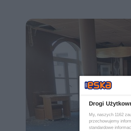
Drogi Użytkow
My, naszych 1162 zau
przechowujemy informa
standardowe informac