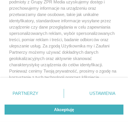
podmioty z Grupy ZPR Media uzyskujemy dostęp i
przechowujemy informacje na urządzeniu oraz
przetwarzamy dane osobowe, takie jak unikalne
identyfikatory, standardowe informacje wysyłane przez
urządzenie czy dane przeglądania w celu zapewniania
spersonalizowanych reklam, wybór spersonalizowanych
treści, pomiar reklam i treści, badanie odbiorców oraz
ulepszanie usług. Za zgodą Użytkownika my i Zaufani
Partnerzy możemy używać dokładnych danych
geolokalizacyjnych oraz aktywnie skanować
charakterystykę urządzenia do celów identyfikacji.
Ponieważ cenimy Twoją prywatność, prosimy o zgodę na
korzystanie z tych technologii poprzez kliknięcie
„Akceptuję”. Zgoda jest dobrowolna i zawsze możesz ją
zmienić/wycofać klikając przycisk ustawień prywatności
PARTNERZY
USTAWIENIA
znajdujący się w lewym dolnym rogu strony
. Niektóre
rodzaje przetwarzania danych nie wymagają zgody
Akceptuję
użytkownika, ale masz prawo sprzeciwić się takiemu
przetwarzaniu. Preferencje będą miały zastosowanie tylko
na tej witrynie.