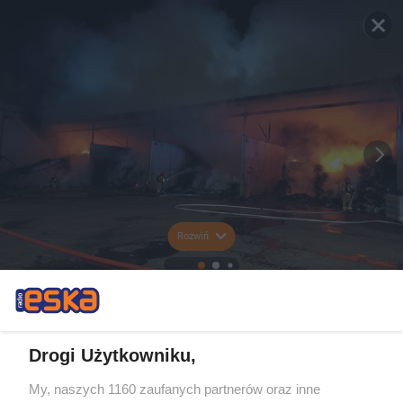
Rozwiń
Drogi Użytkowniku,
My, naszych 1160 zaufanych partnerów oraz inne