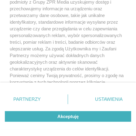
podmioty z Grupy ZPR Media uzyskujemy dostęp i
przechowujemy informacje na urządzeniu oraz
przetwarzamy dane osobowe, takie jak unikalne
identyfikatory, standardowe informacje wysyłane przez
urządzenie czy dane przeglądania w celu zapewniania
spersonalizowanych reklam, wybór spersonalizowanych
treści, pomiar reklam i treści, badanie odbiorców oraz
ulepszanie usług. Za zgodą Użytkownika my i Zaufani
Partnerzy możemy używać dokładnych danych
geolokalizacyjnych oraz aktywnie skanować
charakterystykę urządzenia do celów identyfikacji.
Ponieważ cenimy Twoją prywatność, prosimy o zgodę na
korzystanie z tych technologii poprzez kliknięcie
„Akceptuję”. Zgoda jest dobrowolna i zawsze możesz ją
zmienić/wycofać klikając przycisk ustawień prywatności
PARTNERZY
USTAWIENIA
znajdujący się w lewym dolnym rogu strony
. Niektóre
rodzaje przetwarzania danych nie wymagają zgody
Akceptuję
użytkownika, ale masz prawo sprzeciwić się takiemu
przetwarzaniu. Preferencje będą miały zastosowanie tylko
na tej witrynie.