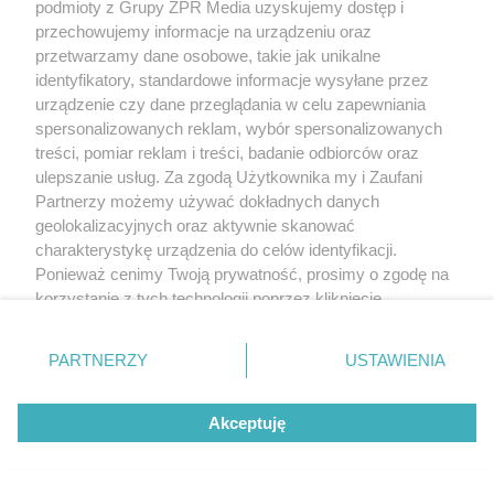
podmioty z Grupy ZPR Media uzyskujemy dostęp i
przechowujemy informacje na urządzeniu oraz
przetwarzamy dane osobowe, takie jak unikalne
identyfikatory, standardowe informacje wysyłane przez
urządzenie czy dane przeglądania w celu zapewniania
spersonalizowanych reklam, wybór spersonalizowanych
treści, pomiar reklam i treści, badanie odbiorców oraz
ulepszanie usług. Za zgodą Użytkownika my i Zaufani
Partnerzy możemy używać dokładnych danych
geolokalizacyjnych oraz aktywnie skanować
charakterystykę urządzenia do celów identyfikacji.
Ponieważ cenimy Twoją prywatność, prosimy o zgodę na
korzystanie z tych technologii poprzez kliknięcie
„Akceptuję”. Zgoda jest dobrowolna i zawsze możesz ją
zmienić/wycofać klikając przycisk ustawień prywatności
PARTNERZY
USTAWIENIA
znajdujący się w lewym dolnym rogu strony
. Niektóre
rodzaje przetwarzania danych nie wymagają zgody
Akceptuję
użytkownika, ale masz prawo sprzeciwić się takiemu
przetwarzaniu. Preferencje będą miały zastosowanie tylko
na tej witrynie.