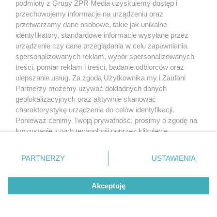
podmioty z Grupy ZPR Media uzyskujemy dostęp i
przechowujemy informacje na urządzeniu oraz
przetwarzamy dane osobowe, takie jak unikalne
identyfikatory, standardowe informacje wysyłane przez
urządzenie czy dane przeglądania w celu zapewniania
spersonalizowanych reklam, wybór spersonalizowanych
treści, pomiar reklam i treści, badanie odbiorców oraz
ulepszanie usług. Za zgodą Użytkownika my i Zaufani
Partnerzy możemy używać dokładnych danych
geolokalizacyjnych oraz aktywnie skanować
charakterystykę urządzenia do celów identyfikacji.
Ponieważ cenimy Twoją prywatność, prosimy o zgodę na
korzystanie z tych technologii poprzez kliknięcie
„Akceptuję”. Zgoda jest dobrowolna i zawsze możesz ją
zmienić/wycofać klikając przycisk ustawień prywatności
PARTNERZY
USTAWIENIA
znajdujący się w lewym dolnym rogu strony
. Niektóre
rodzaje przetwarzania danych nie wymagają zgody
Akceptuję
użytkownika, ale masz prawo sprzeciwić się takiemu
przetwarzaniu. Preferencje będą miały zastosowanie tylko
na tej witrynie.