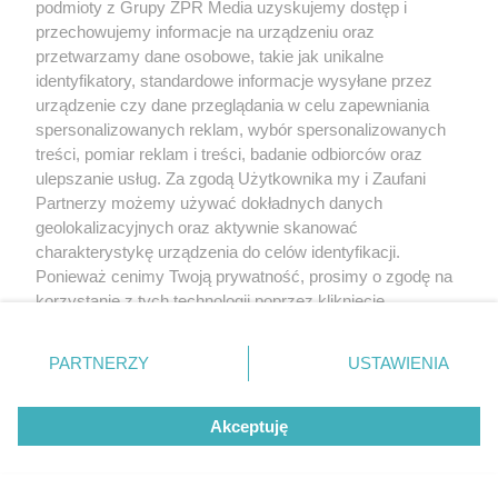
podmioty z Grupy ZPR Media uzyskujemy dostęp i
przechowujemy informacje na urządzeniu oraz
przetwarzamy dane osobowe, takie jak unikalne
identyfikatory, standardowe informacje wysyłane przez
urządzenie czy dane przeglądania w celu zapewniania
spersonalizowanych reklam, wybór spersonalizowanych
treści, pomiar reklam i treści, badanie odbiorców oraz
ulepszanie usług. Za zgodą Użytkownika my i Zaufani
Partnerzy możemy używać dokładnych danych
geolokalizacyjnych oraz aktywnie skanować
charakterystykę urządzenia do celów identyfikacji.
Ponieważ cenimy Twoją prywatność, prosimy o zgodę na
korzystanie z tych technologii poprzez kliknięcie
„Akceptuję”. Zgoda jest dobrowolna i zawsze możesz ją
zmienić/wycofać klikając przycisk ustawień prywatności
PARTNERZY
USTAWIENIA
znajdujący się w lewym dolnym rogu strony
. Niektóre
rodzaje przetwarzania danych nie wymagają zgody
Akceptuję
użytkownika, ale masz prawo sprzeciwić się takiemu
przetwarzaniu. Preferencje będą miały zastosowanie tylko
na tej witrynie.