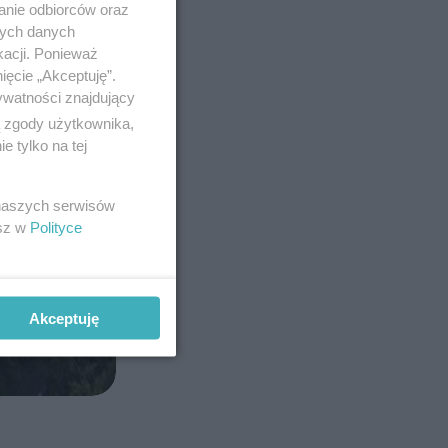
anie odbiorców oraz
nych danych
kacji. Ponieważ
ięcie „Akceptuję”.
ywatności znajdujący
ą zgody użytkownika,
 tylko na tej
 naszych serwisów
esz w
Polityce
Akceptuję