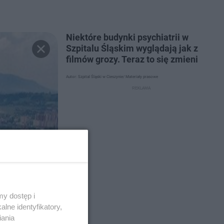
Niektóre budynki psychiatrii w
Szpitalu Śląskim wyglądają jak z
filmów grozy. Teraz to się zmieni
Autor: Szpital Śląski w Cieszynie/ Materiały prasowe
y dostęp i
lne identyfikatory,
iania