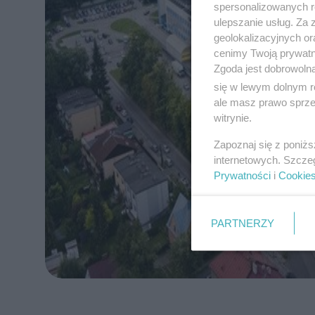
spersonalizowanych re
ulepszanie usług. Za
geolokalizacyjnych or
cenimy Twoją prywatno
Zgoda jest dobrowoln
się w lewym dolnym r
ale masz prawo sprzec
witrynie.
Zapoznaj się z poniż
internetowych. Szcze
Prywatności
i
Cookie
PARTNERZY