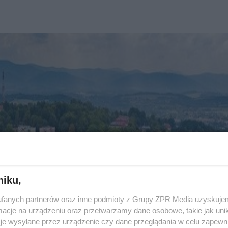
niku,
fanych partnerów oraz inne podmioty z Grupy ZPR Media uzyskujem
cje na urządzeniu oraz przetwarzamy dane osobowe, takie jak unika
je wysyłane przez urządzenie czy dane przeglądania w celu zapewn