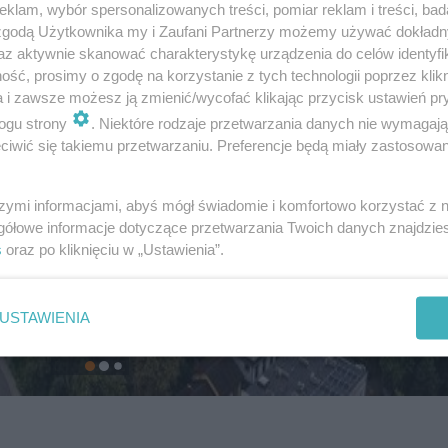
klam, wybór spersonalizowanych treści, pomiar reklam i treści, bad
 zgodą Użytkownika my i Zaufani Partnerzy możemy używać dokład
az aktywnie skanować charakterystykę urządzenia do celów identyfi
ść, prosimy o zgodę na korzystanie z tych technologii poprzez klikn
a i zawsze możesz ją zmienić/wycofać klikając przycisk ustawień pr
ogu strony
. Niektóre rodzaje przetwarzania danych nie wymagaj
iwić się takiemu przetwarzaniu. Preferencje będą miały zastosowanie
szymi informacjami, abyś mógł świadomie i komfortowo korzystać z
gółowe informacje dotyczące przetwarzania Twoich danych znajdzi
s
oraz po kliknięciu w „Ustawienia”.
USTAWIENIA