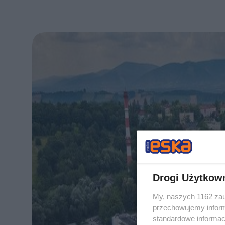
Drogi Użytkow
My, naszych 1162 zau
przechowujemy informa
standardowe informac