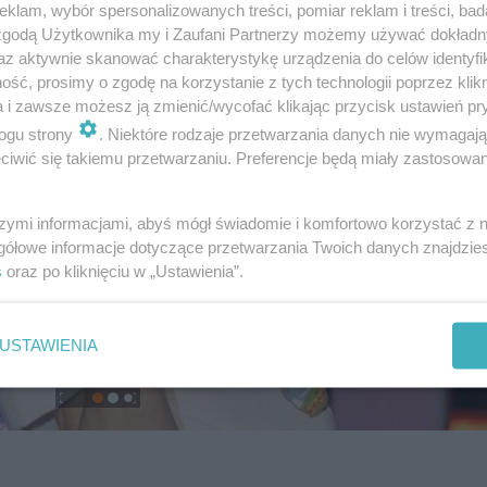
klam, wybór spersonalizowanych treści, pomiar reklam i treści, bad
 zgodą Użytkownika my i Zaufani Partnerzy możemy używać dokład
az aktywnie skanować charakterystykę urządzenia do celów identyfi
ść, prosimy o zgodę na korzystanie z tych technologii poprzez klikn
a i zawsze możesz ją zmienić/wycofać klikając przycisk ustawień pr
ogu strony
. Niektóre rodzaje przetwarzania danych nie wymagaj
iwić się takiemu przetwarzaniu. Preferencje będą miały zastosowanie
szymi informacjami, abyś mógł świadomie i komfortowo korzystać z
gółowe informacje dotyczące przetwarzania Twoich danych znajdzi
s
oraz po kliknięciu w „Ustawienia”.
USTAWIENIA