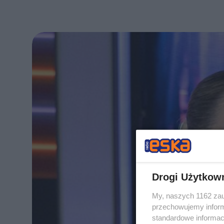
Drogi Użytkow
My, naszych 1162 zau
przechowujemy informa
standardowe informac