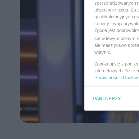
spersonalizowanych re
ulepszanie usług. Za
geolokalizacyjnych or
cenimy Twoją prywatno
Zgoda jest dobrowoln
się w lewym dolnym r
ale masz prawo sprzec
witrynie.
Zapoznaj się z poniż
internetowych. Szcze
Prywatności
i
Cookie
PARTNERZY