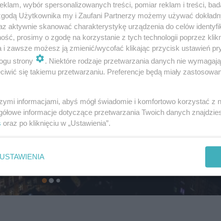
klam, wybór spersonalizowanych treści, pomiar reklam i treści, bad
 zgodą Użytkownika my i Zaufani Partnerzy możemy używać dokład
az aktywnie skanować charakterystykę urządzenia do celów identyfi
ść, prosimy o zgodę na korzystanie z tych technologii poprzez klikn
a i zawsze możesz ją zmienić/wycofać klikając przycisk ustawień pr
ogu strony
. Niektóre rodzaje przetwarzania danych nie wymagaj
iwić się takiemu przetwarzaniu. Preferencje będą miały zastosowanie
szymi informacjami, abyś mógł świadomie i komfortowo korzystać z
gółowe informacje dotyczące przetwarzania Twoich danych znajdzi
s
oraz po kliknięciu w „Ustawienia”.
USTAWIENIA