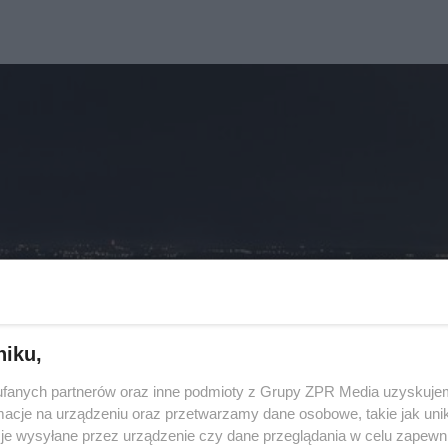
niku,
fanych partnerów oraz inne podmioty z Grupy ZPR Media uzyskujem
cje na urządzeniu oraz przetwarzamy dane osobowe, takie jak unika
je wysyłane przez urządzenie czy dane przeglądania w celu zapewn