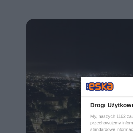
Drogi Użytkow
My, naszych 1162 zau
przechowujemy informa
standardowe informac