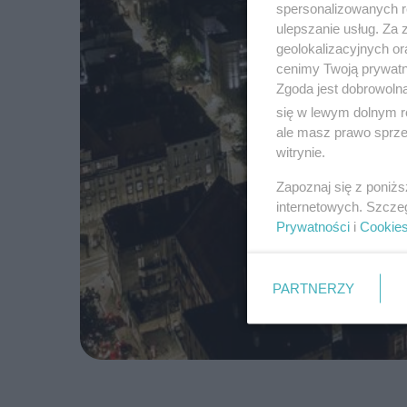
spersonalizowanych re
ulepszanie usług. Za
geolokalizacyjnych or
cenimy Twoją prywatno
Zgoda jest dobrowoln
się w lewym dolnym r
ale masz prawo sprzec
witrynie.
Zapoznaj się z poniż
internetowych. Szcze
Prywatności
i
Cookie
PARTNERZY