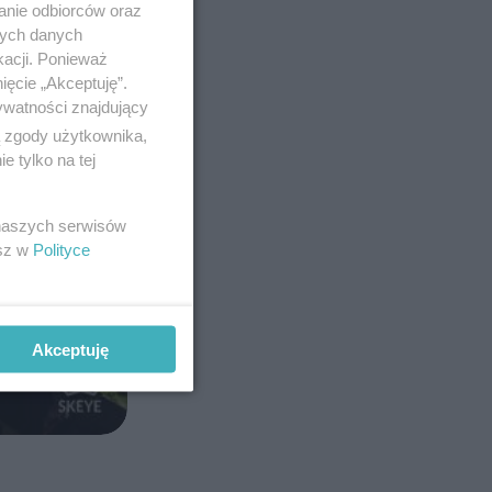
anie odbiorców oraz
nych danych
kacji. Ponieważ
ięcie „Akceptuję”.
ywatności znajdujący
ą zgody użytkownika,
 tylko na tej
 naszych serwisów
esz w
Polityce
Akceptuję