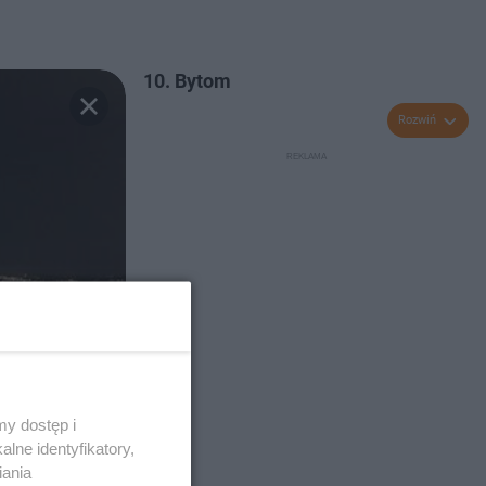
10. Bytom
Rozwiń
y dostęp i
lne identyfikatory,
iania