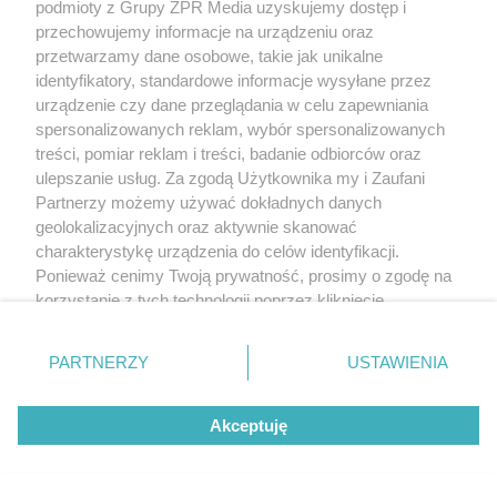
podmioty z Grupy ZPR Media uzyskujemy dostęp i
przechowujemy informacje na urządzeniu oraz
przetwarzamy dane osobowe, takie jak unikalne
identyfikatory, standardowe informacje wysyłane przez
urządzenie czy dane przeglądania w celu zapewniania
spersonalizowanych reklam, wybór spersonalizowanych
treści, pomiar reklam i treści, badanie odbiorców oraz
ulepszanie usług. Za zgodą Użytkownika my i Zaufani
Partnerzy możemy używać dokładnych danych
geolokalizacyjnych oraz aktywnie skanować
charakterystykę urządzenia do celów identyfikacji.
Ponieważ cenimy Twoją prywatność, prosimy o zgodę na
korzystanie z tych technologii poprzez kliknięcie
„Akceptuję”. Zgoda jest dobrowolna i zawsze możesz ją
zmienić/wycofać klikając przycisk ustawień prywatności
PARTNERZY
USTAWIENIA
znajdujący się w lewym dolnym rogu strony
. Niektóre
rodzaje przetwarzania danych nie wymagają zgody
Akceptuję
użytkownika, ale masz prawo sprzeciwić się takiemu
przetwarzaniu. Preferencje będą miały zastosowanie tylko
na tej witrynie.