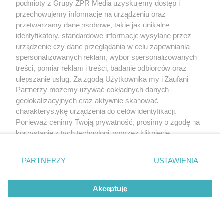
podmioty z Grupy ZPR Media uzyskujemy dostęp i
przechowujemy informacje na urządzeniu oraz
przetwarzamy dane osobowe, takie jak unikalne
identyfikatory, standardowe informacje wysyłane przez
urządzenie czy dane przeglądania w celu zapewniania
spersonalizowanych reklam, wybór spersonalizowanych
treści, pomiar reklam i treści, badanie odbiorców oraz
ulepszanie usług. Za zgodą Użytkownika my i Zaufani
Partnerzy możemy używać dokładnych danych
geolokalizacyjnych oraz aktywnie skanować
charakterystykę urządzenia do celów identyfikacji.
Ponieważ cenimy Twoją prywatność, prosimy o zgodę na
korzystanie z tych technologii poprzez kliknięcie
„Akceptuję”. Zgoda jest dobrowolna i zawsze możesz ją
zmienić/wycofać klikając przycisk ustawień prywatności
PARTNERZY
USTAWIENIA
znajdujący się w lewym dolnym rogu strony
. Niektóre
rodzaje przetwarzania danych nie wymagają zgody
Akceptuję
użytkownika, ale masz prawo sprzeciwić się takiemu
przetwarzaniu. Preferencje będą miały zastosowanie tylko
na tej witrynie.