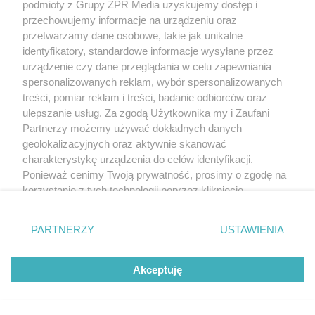
podmioty z Grupy ZPR Media uzyskujemy dostęp i
przechowujemy informacje na urządzeniu oraz
przetwarzamy dane osobowe, takie jak unikalne
identyfikatory, standardowe informacje wysyłane przez
urządzenie czy dane przeglądania w celu zapewniania
spersonalizowanych reklam, wybór spersonalizowanych
treści, pomiar reklam i treści, badanie odbiorców oraz
ulepszanie usług. Za zgodą Użytkownika my i Zaufani
Partnerzy możemy używać dokładnych danych
geolokalizacyjnych oraz aktywnie skanować
charakterystykę urządzenia do celów identyfikacji.
Ponieważ cenimy Twoją prywatność, prosimy o zgodę na
korzystanie z tych technologii poprzez kliknięcie
„Akceptuję”. Zgoda jest dobrowolna i zawsze możesz ją
zmienić/wycofać klikając przycisk ustawień prywatności
PARTNERZY
USTAWIENIA
znajdujący się w lewym dolnym rogu strony
. Niektóre
rodzaje przetwarzania danych nie wymagają zgody
Akceptuję
użytkownika, ale masz prawo sprzeciwić się takiemu
przetwarzaniu. Preferencje będą miały zastosowanie tylko
na tej witrynie.