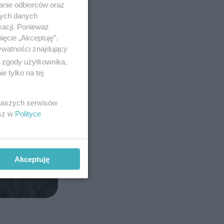
anie odbiorców oraz
nych danych
kacji. Ponieważ
ięcie „Akceptuję”.
ywatności znajdujący
ą zgody użytkownika,
 tylko na tej
 naszych serwisów
esz w
Polityce
Akceptuję