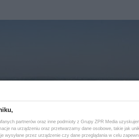
niku,
fanych partnerów oraz inne podmioty z Grupy ZPR Media uzyskujem
cje na urządzeniu oraz przetwarzamy dane osobowe, takie jak unika
je wysyłane przez urządzenie czy dane przeglądania w celu zapewn