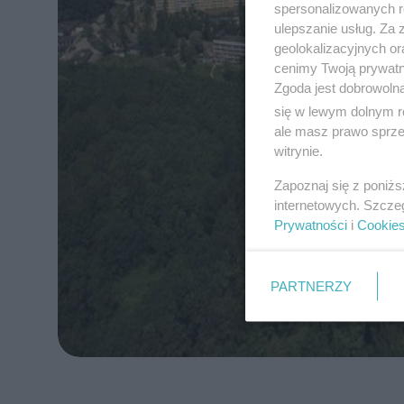
spersonalizowanych re
ulepszanie usług. Za
geolokalizacyjnych or
cenimy Twoją prywatno
Zgoda jest dobrowoln
się w lewym dolnym r
ale masz prawo sprzec
witrynie.
Zapoznaj się z poniż
internetowych. Szcze
Prywatności
i
Cookie
PARTNERZY