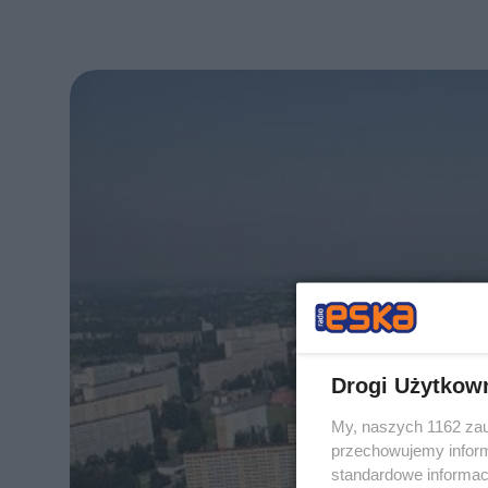
Drogi Użytkow
My, naszych 1162 zau
przechowujemy informa
standardowe informac