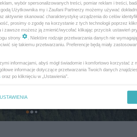
klam, wybór spersonalizowanych treści, pomiar reklam i treści, bad
 zgodą Użytkownika my i Zaufani Partnerzy możemy używać dokład
az aktywnie skanować charakterystykę urządzenia do celów identyfi
ść, prosimy o zgodę na korzystanie z tych technologii poprzez klikn
a i zawsze możesz ją zmienić/wycofać klikając przycisk ustawień pr
ogu strony
. Niektóre rodzaje przetwarzania danych nie wymagaj
iwić się takiemu przetwarzaniu. Preferencje będą miały zastosowanie
szymi informacjami, abyś mógł świadomie i komfortowo korzystać z
gółowe informacje dotyczące przetwarzania Twoich danych znajdzi
s
oraz po kliknięciu w „Ustawienia”.
USTAWIENIA