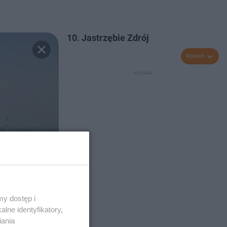
10. Jastrzębie Zdrój
Rozwiń
y dostęp i
lne identyfikatory,
iania