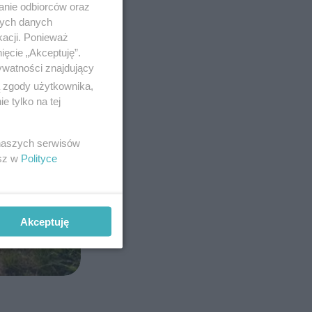
anie odbiorców oraz
nych danych
kacji. Ponieważ
ięcie „Akceptuję”.
ywatności znajdujący
ą zgody użytkownika,
 tylko na tej
 naszych serwisów
esz w
Polityce
Akceptuję