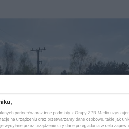
niku,
fanych partnerów oraz inne podmioty z Grupy ZPR Media uzyskujem
cje na urządzeniu oraz przetwarzamy dane osobowe, takie jak unika
je wysyłane przez urządzenie czy dane przeglądania w celu zapewn