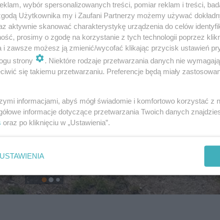
klam, wybór spersonalizowanych treści, pomiar reklam i treści, bad
 zgodą Użytkownika my i Zaufani Partnerzy możemy używać dokład
az aktywnie skanować charakterystykę urządzenia do celów identyfi
ść, prosimy o zgodę na korzystanie z tych technologii poprzez klikn
a i zawsze możesz ją zmienić/wycofać klikając przycisk ustawień pr
ogu strony
. Niektóre rodzaje przetwarzania danych nie wymagaj
iwić się takiemu przetwarzaniu. Preferencje będą miały zastosowanie
szymi informacjami, abyś mógł świadomie i komfortowo korzystać z
gółowe informacje dotyczące przetwarzania Twoich danych znajdzi
s
oraz po kliknięciu w „Ustawienia”.
USTAWIENIA