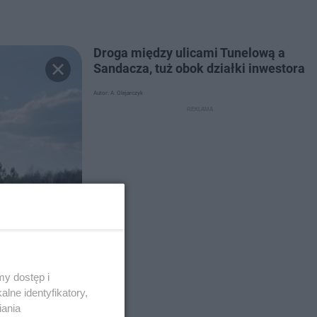
Droga między ulicami Tunelową a
Sandacza, tuż obok działki inwestora
Autor: A. Olejarczyk
y dostęp i
lne identyfikatory,
iania