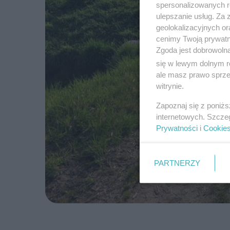
spersonalizowanych re
ulepszanie usług. Za
geolokalizacyjnych or
cenimy Twoją prywatno
Zgoda jest dobrowoln
się w lewym dolnym r
ale masz prawo sprzec
witrynie.
Zapoznaj się z poniż
internetowych. Szcze
Prywatności
i
Cookie
PARTNERZY