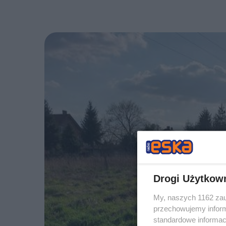
Drogi Użytkow
My, naszych 1162 zau
przechowujemy informa
standardowe informac