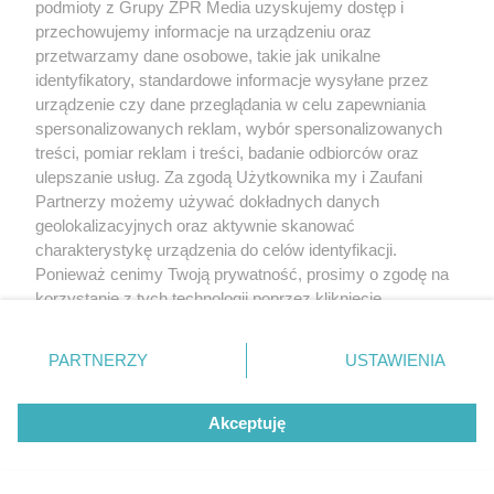
podmioty z Grupy ZPR Media uzyskujemy dostęp i
przechowujemy informacje na urządzeniu oraz
przetwarzamy dane osobowe, takie jak unikalne
identyfikatory, standardowe informacje wysyłane przez
urządzenie czy dane przeglądania w celu zapewniania
spersonalizowanych reklam, wybór spersonalizowanych
treści, pomiar reklam i treści, badanie odbiorców oraz
ulepszanie usług. Za zgodą Użytkownika my i Zaufani
Partnerzy możemy używać dokładnych danych
geolokalizacyjnych oraz aktywnie skanować
charakterystykę urządzenia do celów identyfikacji.
Ponieważ cenimy Twoją prywatność, prosimy o zgodę na
korzystanie z tych technologii poprzez kliknięcie
„Akceptuję”. Zgoda jest dobrowolna i zawsze możesz ją
zmienić/wycofać klikając przycisk ustawień prywatności
PARTNERZY
USTAWIENIA
znajdujący się w lewym dolnym rogu strony
. Niektóre
rodzaje przetwarzania danych nie wymagają zgody
Akceptuję
użytkownika, ale masz prawo sprzeciwić się takiemu
przetwarzaniu. Preferencje będą miały zastosowanie tylko
na tej witrynie.